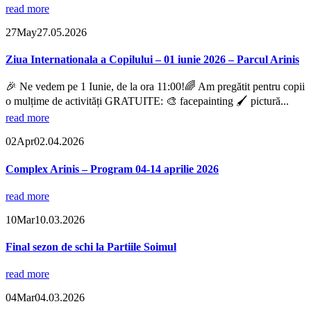
read more
27
May
27.05.2026
Ziua Internationala a Copilului – 01 iunie 2026 – Parcul Arinis
🎉 Ne vedem pe 1 Iunie, de la ora 11:00!🌈 Am pregătit pentru copii
o mulțime de activități GRATUITE: 🎨 facepainting 🖌️ pictură...
read more
02
Apr
02.04.2026
Complex Arinis – Program 04-14 aprilie 2026
read more
10
Mar
10.03.2026
Final sezon de schi la Partiile Soimul
read more
04
Mar
04.03.2026