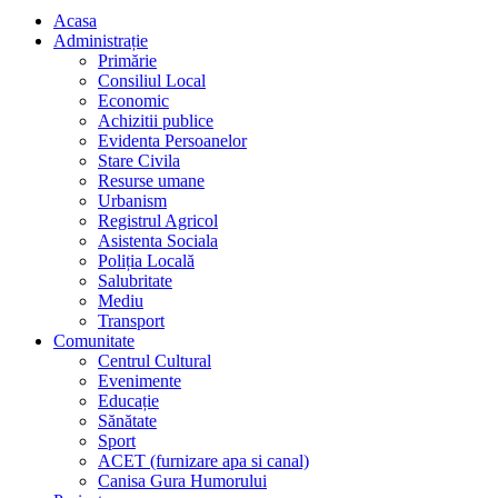
Acasa
Administrație
Primărie
Consiliul Local
Economic
Achizitii publice
Evidenta Persoanelor
Stare Civila
Resurse umane
Urbanism
Registrul Agricol
Asistenta Sociala
Poliția Locală
Salubritate
Mediu
Transport
Comunitate
Centrul Cultural
Evenimente
Educație
Sănătate
Sport
ACET (furnizare apa si canal)
Canisa Gura Humorului