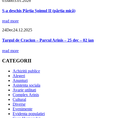
03
Jan
03.01.2026
S-a deschis Pârtia Șoimul II (pârtia mică)
read more
24
Dec
24.12.2025
Targul de Craciun – Parcul Arinis – 25 dec – 02 ian
read more
CATEGORII
Achizitii publice
Alegeri
Anunturi
Asistenta sociala
Avarie utilitati
Complex Arinis
Cultural
Diverse
Evenimente
Evidenta populatiei