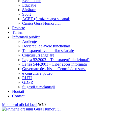
Evenimente
Educație
Sănătate
Sport
ACET (furnizare apa si canal)
Canisa Gura Humorului
Proiecte
Turism
Informații publice
Audiențe
Declarații de avere functionari
Transparenta veniturilor salariale
Concursuri angajare
Legea 52/2003 – Transparență decizională
Legea 544/2001 – Liber acces informatii
Guvernare deschisa – Centrul de resurse
e-consultare.gov.ro
RUTI
GDPR
Sugestii și reclamații
Noutati
Contact
Monitorul oficial local
NOU