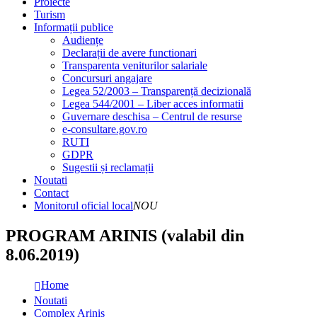
Proiecte
Turism
Informații publice
Audiențe
Declarații de avere functionari
Transparenta veniturilor salariale
Concursuri angajare
Legea 52/2003 – Transparență decizională
Legea 544/2001 – Liber acces informatii
Guvernare deschisa – Centrul de resurse
e-consultare.gov.ro
RUTI
GDPR
Sugestii și reclamații
Noutati
Contact
Monitorul oficial local
NOU
PROGRAM ARINIS (valabil din
8.06.2019)
Home
Noutati
Complex Arinis