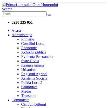
Search
0230 235 051
Acasa
Administrație
Primărie
Consiliul Local
Economic
Achizitii publice
Evidenta Persoanelor
Stare Civila
Resurse umane
Urbanism
Registrul Agricol
Asistenta Sociala
Poliția Locală
Salubritate
Mediu
Transport
Comunitate
Centrul Cultural