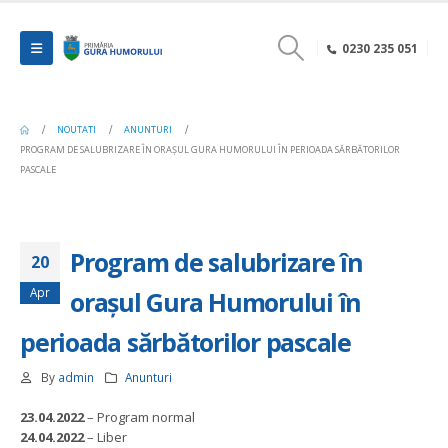
0230 235 051
NOUTATI
ANUNTURI
PROGRAM DE SALUBRIZARE ÎN ORAȘUL GURA HUMORULUI ÎN PERIOADA SĂRBĂTORILOR
PASCALE
Program de salubrizare în
20
Apr
orașul Gura Humorului în
perioada sărbătorilor pascale
By
admin
Anunturi
23.04.2022
– Program normal
24.04.2022
– Liber