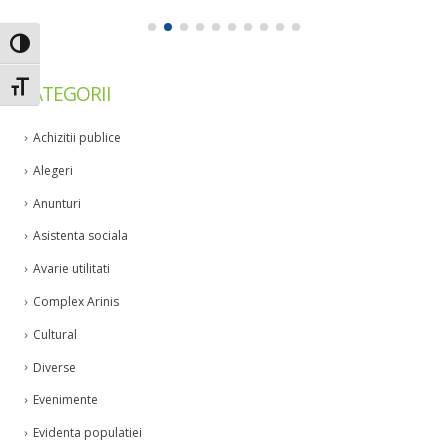
Toggle High Contrast
Toggle Font size
CATEGORII
Achizitii publice
Alegeri
Anunturi
Asistenta sociala
Avarie utilitati
Complex Arinis
Cultural
Diverse
Evenimente
Evidenta populatiei