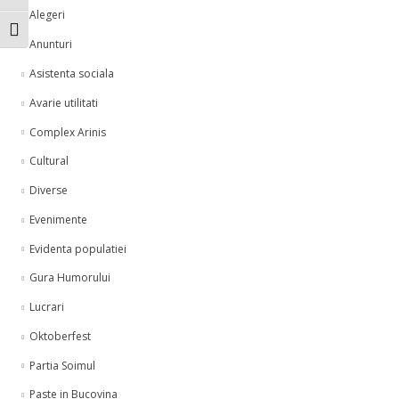
Alegeri
Toggle Font size
Anunturi
Asistenta sociala
Avarie utilitati
Complex Arinis
Cultural
Diverse
Evenimente
Evidenta populatiei
Gura Humorului
Lucrari
Oktoberfest
Partia Soimul
Paste in Bucovina