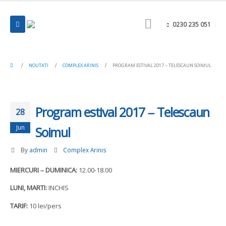
0230 235 051
NOUTATI
COMPLEX ARINIS
PROGRAM ESTIVAL 2017 – TELESCAUN SOIMUL
Program estival 2017 – Telescaun
28
Jun
Soimul
By
admin
Complex Arinis
MIERCURI – DUMINICA:
12.00-18.00
LUNI, MARTI:
INCHIS
TARIF:
10 lei/pers