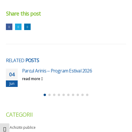
Share this post
RELATED
POSTS
Parcul Arinis – Program Estival 2026
04
read more
Jun
CATEGORII
Achizitii publice
Toggle High Contrast