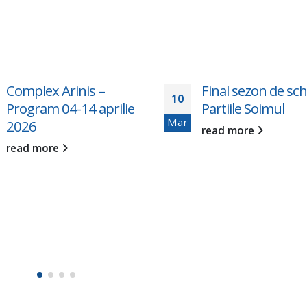
Complex Arinis –
Final sezon de schi
10
Program 04-14 aprilie
Partiile Soimul
Mar
2026
read more
read more