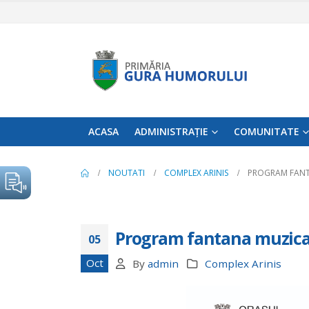
ACASA
ADMINISTRAȚIE
COMUNITATE
NOUTATI
COMPLEX ARINIS
PROGRAM FANT
Program fantana muzical
05
Oct
By
admin
Complex Arinis