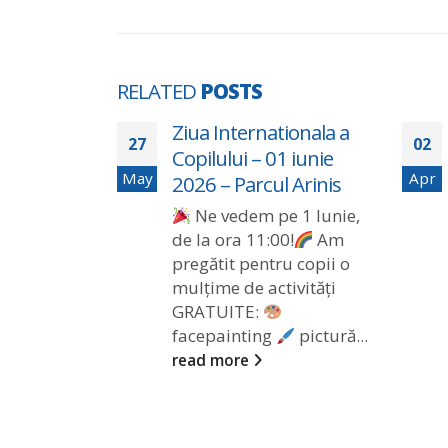
RELATED
POSTS
–
Ziua Internationala a
27
02
val 2026
Copilului – 01 iunie
May
Apr
2026 – Parcul Arinis
Ne vedem pe 1 Iunie,
de la ora 11:00!
Am
pregătit pentru copii o
mulțime de activități
GRATUITE:
facepainting
pictură...
read more