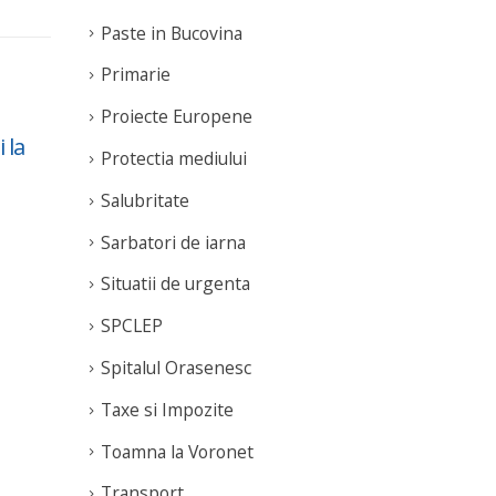
Paste in Bucovina
Primarie
Proiecte Europene
 la
De 8 Martie, doamnele
Com
Protectia mediului
04
02
si domnisoarele
Pro
Mar
Mar
Salubritate
schiaza gratuit pe
03 
Partia Soimul
rea
Sarbatori de iarna
read more
Situatii de urgenta
SPCLEP
Spitalul Orasenesc
Taxe si Impozite
Toamna la Voronet
Transport