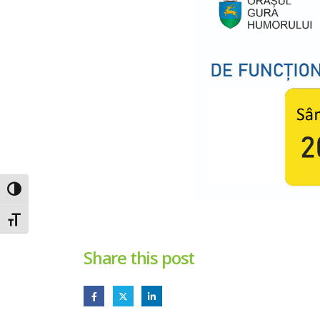
Toggle High Contrast
Toggle Font size
Share this post