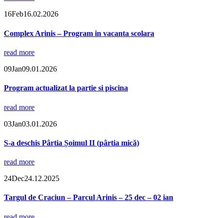
16
Feb
16.02.2026
Complex Arinis – Program in vacanta scolara
read more
09
Jan
09.01.2026
Program actualizat la partie si piscina
read more
03
Jan
03.01.2026
S-a deschis Pârtia Șoimul II (pârtia mică)
read more
24
Dec
24.12.2025
Targul de Craciun – Parcul Arinis – 25 dec – 02 ian
read more