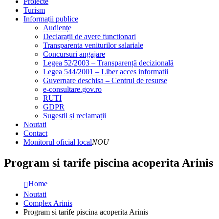
Proiecte
Turism
Informații publice
Audiențe
Declarații de avere functionari
Transparenta veniturilor salariale
Concursuri angajare
Legea 52/2003 – Transparență decizională
Legea 544/2001 – Liber acces informatii
Guvernare deschisa – Centrul de resurse
e-consultare.gov.ro
RUTI
GDPR
Sugestii și reclamații
Noutati
Contact
Monitorul oficial local
NOU
Program si tarife piscina acoperita Arinis
Home
Noutati
Complex Arinis
Program si tarife piscina acoperita Arinis