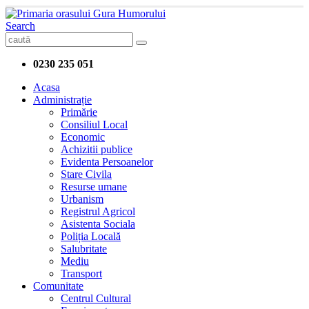
Search
0230 235 051
Acasa
Administrație
Primărie
Consiliul Local
Economic
Achizitii publice
Evidenta Persoanelor
Stare Civila
Resurse umane
Urbanism
Registrul Agricol
Asistenta Sociala
Poliția Locală
Salubritate
Mediu
Transport
Comunitate
Centrul Cultural