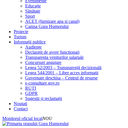
Evenimente
Educație
Sănătate
Sport
ACET (furnizare apa si canal)
Canisa Gura Humorului
Proiecte
Turism
Informații publice
Audiențe
Declarații de avere functionari
Transparenta veniturilor salariale
Concursuri angajare
Legea 52/2003 – Transparență decizională
Legea 544/2001 – Liber acces informatii
Guvernare deschisa – Centrul de resurse
e-consultare.gov.ro
RUTI
GDPR
Sugestii și reclamații
Noutati
Contact
Monitorul oficial local
NOU