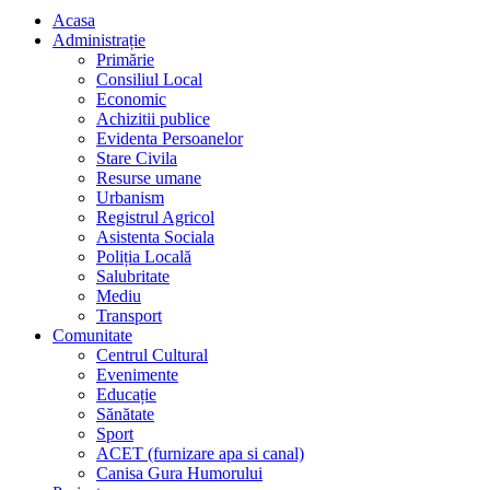
Acasa
Administrație
Primărie
Consiliul Local
Economic
Achizitii publice
Evidenta Persoanelor
Stare Civila
Resurse umane
Urbanism
Registrul Agricol
Asistenta Sociala
Poliția Locală
Salubritate
Mediu
Transport
Comunitate
Centrul Cultural
Evenimente
Educație
Sănătate
Sport
ACET (furnizare apa si canal)
Canisa Gura Humorului