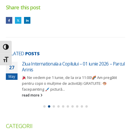
Share this post
Toggle High Contrast
RELATED
POSTS
Toggle Font size
Ziua Internationala a Copilului – 01 iunie 2026 – Parcul
27
Arinis
May
Ne vedem pe 1 Iunie, de la ora 11:00!
Am pregătit
pentru copii o mulțime de activități GRATUITE:
facepainting
pictură...
read more
CATEGORII