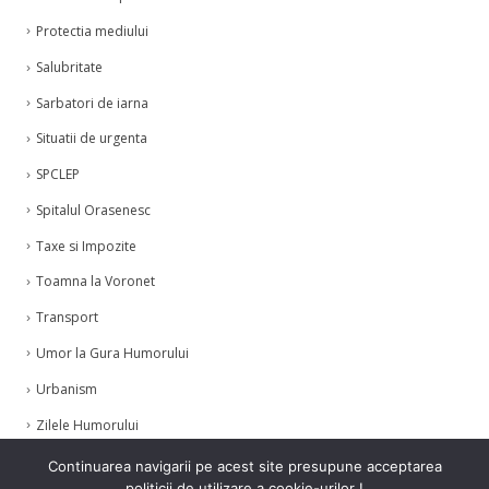
Protectia mediului
Salubritate
Sarbatori de iarna
Situatii de urgenta
SPCLEP
Spitalul Orasenesc
Taxe si Impozite
Toamna la Voronet
Transport
Umor la Gura Humorului
Urbanism
Zilele Humorului
Continuarea navigarii pe acest site presupune acceptarea
politicii de utilizare a cookie-urilor !