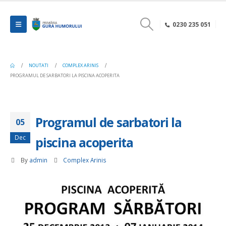
0230 235 051
NOUTATI
COMPLEX ARINIS
PROGRAMUL DE SARBATORI LA PISCINA ACOPERITA
Programul de sarbatori la
05
Dec
piscina acoperita
By
admin
Complex Arinis