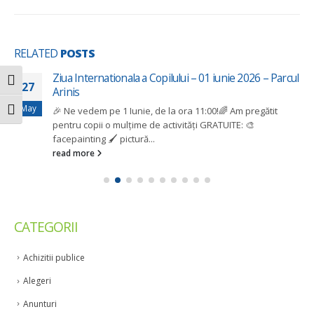
RELATED
POSTS
Ziua Internationala a Copilului – 01 iunie 2026 – Parcul
Toggle High Contrast
27
Arinis
May
🎉 Ne vedem pe 1 Iunie, de la ora 11:00!🌈 Am pregătit
Toggle Font size
pentru copii o mulțime de activități GRATUITE: 🎨
facepainting 🖌️ pictură...
read more
CATEGORII
Achizitii publice
Alegeri
Anunturi