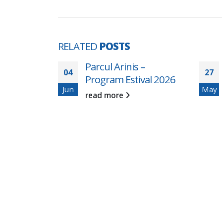
RELATED
POSTS
aciun –
Parcul Arinis –
04
27
 – 25 dec –
Program Estival 2026
Jun
May
read more