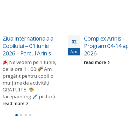
Ziua Internationala a
Complex Arinis –
02
Copilului – 01 iunie
Program 04-14 apr
Apr
2026 – Parcul Arinis
2026
Ne vedem pe 1 Iunie,
read more
de la ora 11:00!
Am
pregătit pentru copii o
mulțime de activități
GRATUITE:
facepainting
pictură...
read more