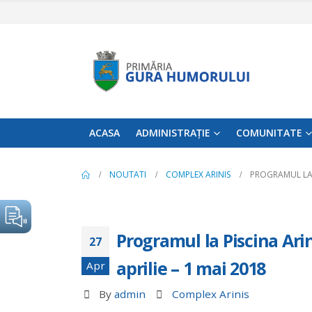
ACASA
ADMINISTRAȚIE
COMUNITATE
NOUTATI
COMPLEX ARINIS
PROGRAMUL LA P
Programul la Piscina Ari
27
aprilie – 1 mai 2018
Apr
By
admin
Complex Arinis