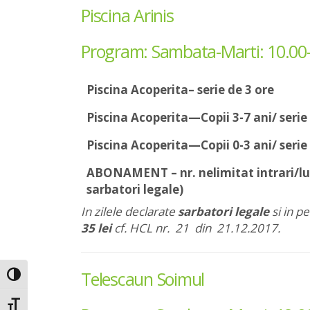
Piscina Arinis
Program: Sambata-Marti: 10.00-1
Piscina Acoperita– serie de 3 ore
Piscina Acoperita—Copii 3-7 ani/ serie
Piscina Acoperita—Copii 0-3 ani/ serie
ABONAMENT – nr. nelimitat intrari/lu
sarbatori legale)
In zilele declarate
sarbatori legale
si in p
35 lei
cf. HCL nr. 21 din 21.12.2017.
Telescaun Soimul
Toggle High Contrast
Toggle Font size