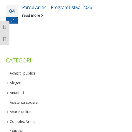
Parcul Arinis – Program Estival 2026
04
read more
Jun
Toggle High Contrast
Toggle Font size
CATEGORII
Achizitii publice
Alegeri
Anunturi
Asistenta sociala
Avarie utilitati
Complex Arinis
Cultural