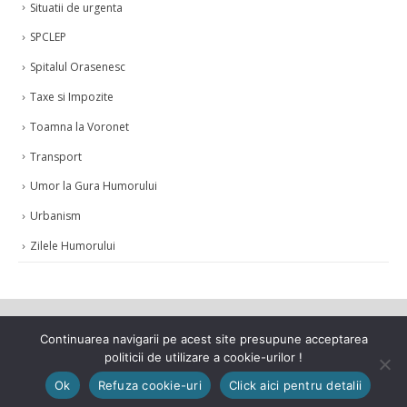
Situatii de urgenta
SPCLEP
Spitalul Orasenesc
Taxe si Impozite
Toamna la Voronet
Transport
Umor la Gura Humorului
Urbanism
Zilele Humorului
Continuarea navigarii pe acest site presupune acceptarea
politicii de utilizare a cookie-urilor !
© Copyright 2021. Toate drepturile rezervate.
Ok
Refuza cookie-uri
Click aici pentru detalii