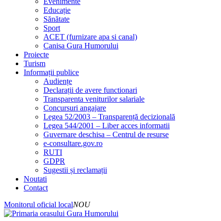
Evenimente
Educație
Sănătate
Sport
ACET (furnizare apa si canal)
Canisa Gura Humorului
Proiecte
Turism
Informații publice
Audiențe
Declarații de avere functionari
Transparenta veniturilor salariale
Concursuri angajare
Legea 52/2003 – Transparență decizională
Legea 544/2001 – Liber acces informatii
Guvernare deschisa – Centrul de resurse
e-consultare.gov.ro
RUTI
GDPR
Sugestii și reclamații
Noutati
Contact
Monitorul oficial local
NOU