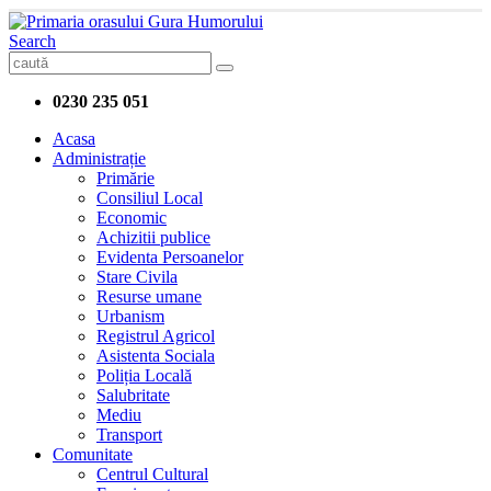
Search
0230 235 051
Acasa
Administrație
Primărie
Consiliul Local
Economic
Achizitii publice
Evidenta Persoanelor
Stare Civila
Resurse umane
Urbanism
Registrul Agricol
Asistenta Sociala
Poliția Locală
Salubritate
Mediu
Transport
Comunitate
Centrul Cultural