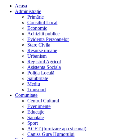
Acasa
Administrație
Primărie
Consiliul Local
Economic
Achizitii publice
Evidenta Persoanelor
Stare Civila
Resurse umane
Urbanism
Registrul Agricol
Asistenta Sociala
Poliția Locală
Salubritate
Mediu
Transport
Comunitate
Centrul Cultural
Evenimente
Educație
Sănătate
Sport
ACET (furnizare apa si canal)
Canisa Gura Humorului