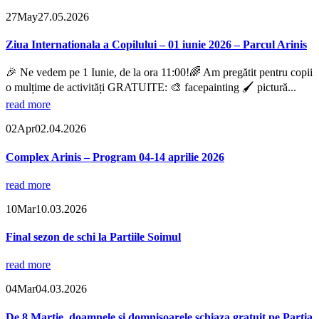
27
May
27.05.2026
Ziua Internationala a Copilului – 01 iunie 2026 – Parcul Arinis
🎉 Ne vedem pe 1 Iunie, de la ora 11:00!🌈 Am pregătit pentru copii
o mulțime de activități GRATUITE: 🎨 facepainting 🖌️ pictură...
read more
02
Apr
02.04.2026
Complex Arinis – Program 04-14 aprilie 2026
read more
10
Mar
10.03.2026
Final sezon de schi la Partiile Soimul
read more
04
Mar
04.03.2026
De 8 Martie, doamnele si domnisoarele schiaza gratuit pe Partia