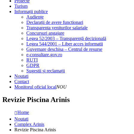
Proiecte
Turism
Informații publice
Audiențe
Declarații de avere functionari
Transparenta veniturilor salariale
Concursuri angajare
Legea 52/2003 – Transparență decizională
Legea 544/2001 – Liber acces informatii
Guvernare deschisa – Centrul de resurse
e-consultare.gov.ro
RUTI
GDPR
Sugestii și reclamații
Noutati
Contact
Monitorul oficial local
NOU
Revizie Piscina Arinis
Home
Noutati
Complex Arinis
Revizie Piscina Arinis