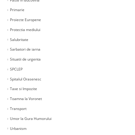
Paste in Bucovina
Primarie
Proiecte Europene
Protectia mediului
Salubritate
Sarbatori de iarna
Situatii de urgenta
SPCLEP
Spitalul Orasenesc
Taxe si Impozite
Toamna la Voronet
Transport
Umor la Gura Humorului
Urbanism