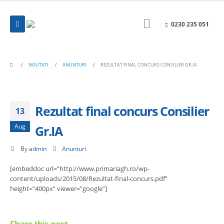
0230 235 051
NOUTATI
ANUNTURI
REZULTAT FINAL CONCURS CONSILIER GR.IA
Rezultat final concurs Consilier
13
Aug
Gr.IA
By
admin
Anunturi
[embeddoc url=”http://www.primariagh.ro/wp-
content/uploads/2015/08/Rezultat-final-concurs.pdf”
height=”400px” viewer=”google”]