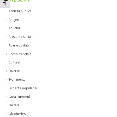
Toggle Font size
Achizitii publice
Alegeri
Anunturi
Asistenta sociala
Avarie utilitati
Complex Arinis
Cultural
Diverse
Evenimente
Evidenta populatiei
Gura Humorului
Lucrari
Oktoberfest