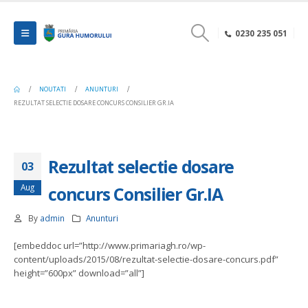
0230 235 051
NOUTATI
ANUNTURI
REZULTAT SELECTIE DOSARE CONCURS CONSILIER GR.IA
Rezultat selectie dosare
03
Aug
concurs Consilier Gr.IA
By
admin
Anunturi
[embeddoc url=”http://www.primariagh.ro/wp-
content/uploads/2015/08/rezultat-selectie-dosare-concurs.pdf”
height=”600px” download=”all”]