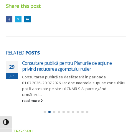
Share this post
RELATED
POSTS
Consultare publică pentru Planurile de acțiune
29
privind reducerea zgomotului rutier
Jun
Consultarea publică se desfășoară în perioada
01.07.2026–20.07.2026, iar documentele supuse consultării
pot fi accesate pe site-ul CNAIR S.A. parcurgând
următorul...
read more
Toggle High Contrast
CATEGORII