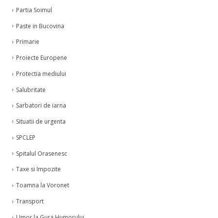
Partia Soimul
Paste in Bucovina
Primarie
Proiecte Europene
Protectia mediului
Salubritate
Sarbatori de iarna
Situatii de urgenta
SPCLEP
Spitalul Orasenesc
Taxe si Impozite
Toamna la Voronet
Transport
Umor la Gura Humorului