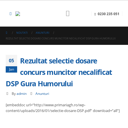
0230 235 051
NOUTATI
ANUNTURI
REZULTAT SELECTIE DOSARE CONCURS MUNCITOR NECALIFICAT DSP GURA HUMORULUI
Rezultat selectie dosare
05
Jan
concurs muncitor necalificat
DSP Gura Humorului
By
admin
Anunturi
[embeddoc url=”http://www.primariagh.ro/wp-
content/uploads/2016/01/selectie-dosare-DSP.pdf” download=”all”]