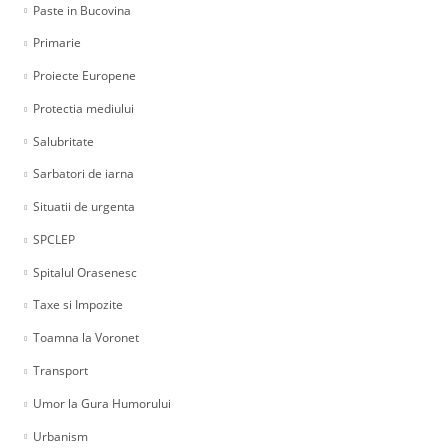
Paste in Bucovina
Primarie
Proiecte Europene
Protectia mediului
Salubritate
Sarbatori de iarna
Situatii de urgenta
SPCLEP
Spitalul Orasenesc
Taxe si Impozite
Toamna la Voronet
Transport
Umor la Gura Humorului
Urbanism