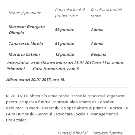
Punctajul final al
Rezultatul probei
Nume şi prenume
probei scrise
scrise
Morosan Georgeta
59 puncte
Admis
Olimpia
Tanasescu Mirela
51 puncte
Admis
Murariu Catalin
12 puncte
Respins
Interviul se va desfasura miercuri 25.01.2017 ora 11 la sediul
Primariei Gura Humorului, cam 8
Afisat astazi 20.01.2017, ora 15.
REZULTATUL obţinut în urma probei scrise la concursul organizat
pentru ocuparea functiei contractuale vacante de Consilier
debutant in cadrul aparatului de specialitate al primarului orasului
Gura Humorului-Serviciul Dezvoltare Locala si Managementul
Proiectelor.
Punctajul final al
Rezultatul probei