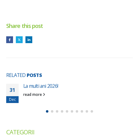
Share this post
RELATED
POSTS
Ședința ceremonială de constituire a
23
al orașului Gura Humorului
Oct
Astăzi, 23.10.2024, orele 10°°, la Casa 
Gura Humorului – Sala Mare de festivităț
read more
CATEGORII