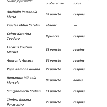
Nume şi prenume
probei scrise
scrise
Anchidin Petronela
14 puncte
respins
Maria
Ciuclea Mihai Catalin
absent
—
Cohut Katarina
9 puncte
respins
Teodora
Lacatus Cristian
38 puncte
respins
Marius
Andronic Ancuta
36 puncte
respins
Popa Ramona Iuliana
27 puncte
respins
Romaniuc Mihaela
80 puncte
admis
Marcela
Simiganovschi Stelian
11 puncte
respins
Zimbru Roxana
23 puncte
respins
Paraschiva