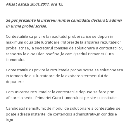
Afisat astazi 20.01.2017, ora 15.
Se pot prezenta la interviu numai candidatii declarati admisi
in urma probei scrise.
Contestatiile cu privire la rezultatul probei scrise se depun in
maximum doua zile lucratoare (48 ore) de la afisarea rezultatelor
probei scrise, la secretarul comisiei de solutionare a contestatiilor,
respectiv la d-na Olar Iosefina ,la cam.8,sediul Primariei Gura
Humorului.
Contestatiile cu privire la rezultatele probei scrise se solutioneaza
in termen de o zi lucratoare de la expirarea termenului de
depunere.
Comunicarea rezultatelor la contestatiile depuse se face prin
afisare la sediul Primariei Gura Humoruluisi pe site-ul institutiei .
Candidatul nemultumit de modul de solutionare a contestatiei se
poate adresa instantei de contencios administrativ,in conditiile
legii.