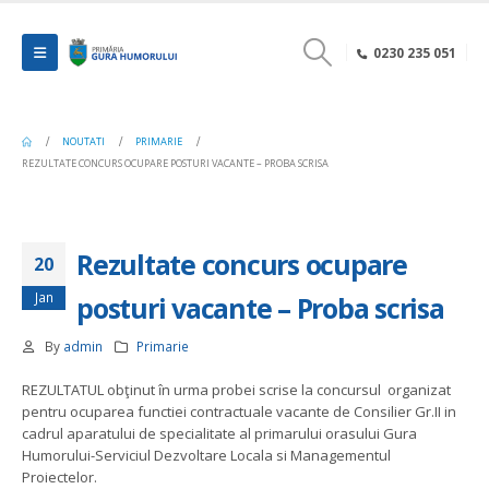
0230 235 051
NOUTATI
PRIMARIE
REZULTATE CONCURS OCUPARE POSTURI VACANTE – PROBA SCRISA
Rezultate concurs ocupare
20
Jan
posturi vacante – Proba scrisa
By
admin
Primarie
REZULTATUL obţinut în urma probei scrise la concursul organizat
pentru ocuparea functiei contractuale vacante de Consilier Gr.II in
cadrul aparatului de specialitate al primarului orasului Gura
Humorului-Serviciul Dezvoltare Locala si Managementul
Proiectelor.