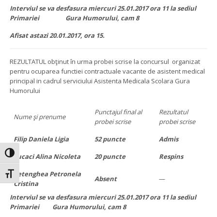
Interviul se va desfasura miercuri 25.01.2017 ora 11 la sediul
Primariei Gura Humorului, cam 8
Afisat astazi 20.01.2017, ora 15.
REZULTATUL obţinut în urma probei scrise la concursul organizat
pentru ocuparea functiei contractuale vacante de asistent medical
principal in cadrul serviciului Asistenta Medicala Scolara Gura
Humorului
Punctajul final al
Rezultatul
Nume şi prenume
probei scrise
probei scrise
Filip Daniela Ligia
52 puncte
Admis
Toggle High Contrast
Lucaci Alina Nicoleta
20 puncte
Respins
Petenghea Petronela
Toggle Font size
Absent
—
Cristina
Interviul se va desfasura miercuri 25.01.2017 ora 11 la sediul
Primariei Gura Humorului, cam 8