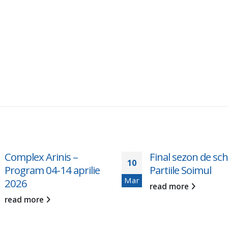
Complex Arinis –
Final sezon de schi
10
Program 04-14 aprilie
Partiile Soimul
Mar
2026
read more
read more