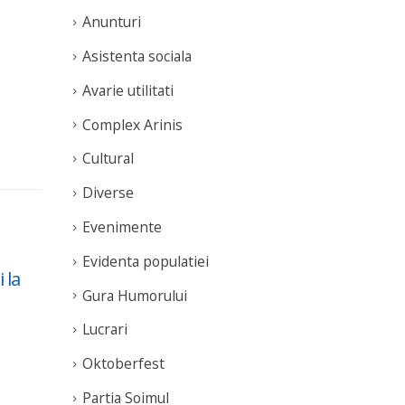
Anunturi
Asistenta sociala
Avarie utilitati
Complex Arinis
Cultural
Diverse
Evenimente
Evidenta populatiei
 la
De 8 Martie, doamnele
Com
04
02
Gura Humorului
si domnisoarele
Pro
Mar
Mar
schiaza gratuit pe
03 
Lucrari
Partia Soimul
rea
Oktoberfest
read more
Partia Soimul