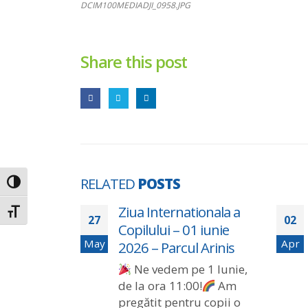
DCIM100MEDIADJI_0958.JPG
Share this post
RELATED
POSTS
Toggle High Contrast
–
Ziua Internationala a
Toggle Font size
27
02
val 2026
Copilului – 01 iunie
May
Apr
2026 – Parcul Arinis
Ne vedem pe 1 Iunie,
de la ora 11:00!
Am
pregătit pentru copii o