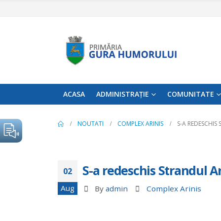
ACASA
ADMINISTRAȚIE
COMUNITATE
NOUTATI
COMPLEX ARINIS
S-A REDESCHIS 
S-a redeschis Strandul Ar
02
Aug
By
admin
Complex Arinis