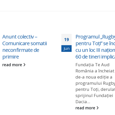
Anunt colectiv –
Programul „Rugb
19
Comunicare somatii
pentru Toți” se în
Jun
neconfirmate de
cu un loc III națion
primire
60 de tineri implic
Fundația Te Aud
read more
România a încheiat
de-a noua ediție a
programului Rugb
pentru Toți, derula
sprijinul Fundației
Dacia...
read more