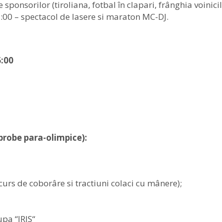
sponsorilor (tiroliana, fotbal în clapari, frânghia voinicil
:00 – spectacol de lasere si maraton MC-DJ.
6:00
probe para-olimpice):
curs de coborâre si tractiuni colaci cu mânere);
upa “IRIS“