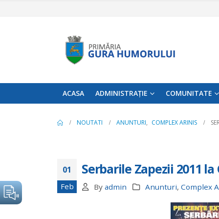
ACASA
ADMINISTRAȚIE
COMUNITATE
NOUTATI
ANUNTURI
,
COMPLEX ARINIS
SE
Serbarile Zapezii 2011 l
01
Feb
By
admin
Anunturi
,
Complex A