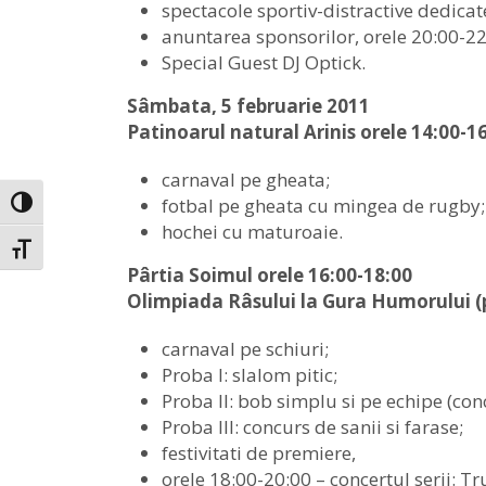
spectacole sportiv-distractive dedicate 
anuntarea sponsorilor, orele 20:00-22
Special Guest DJ Optick.
Sâmbata, 5 februarie 2011
Patinoarul natural Arinis orele 14:00-1
carnaval pe gheata;
fotbal pe gheata cu mingea de rugby;
Toggle High Contrast
hochei cu maturoaie.
Toggle Font size
Pârtia Soimul orele 16:00-18:00
Olimpiada Râsului la Gura Humorului (
carnaval pe schiuri;
Proba I: slalom pitic;
Proba II: bob simplu si pe echipe (con
Proba III: concurs de sanii si farase;
festivitati de premiere,
orele 18:00-20:00 – concertul serii: Tr