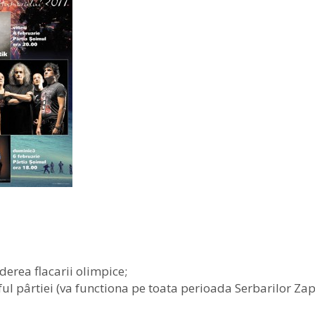
derea flacarii olimpice;
l pârtiei (va functiona pe toata perioada Serbarilor Zape