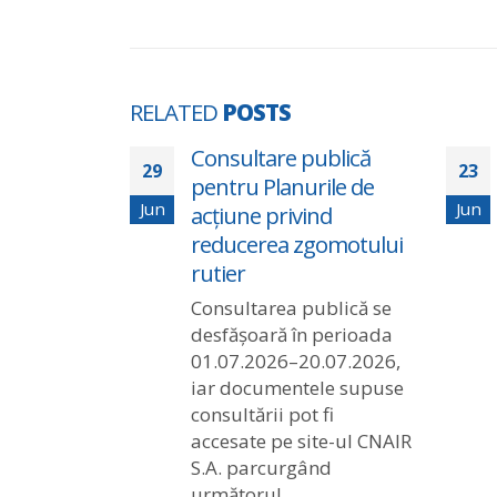
RELATED
POSTS
tru
Consultare publică
29
23
pentru Planurile de
Jun
Jun
acțiune privind
reducerea zgomotului
rutier
Consultarea publică se
desfășoară în perioada
01.07.2026–20.07.2026,
iar documentele supuse
consultării pot fi
accesate pe site-ul CNAIR
S.A. parcurgând
următorul...