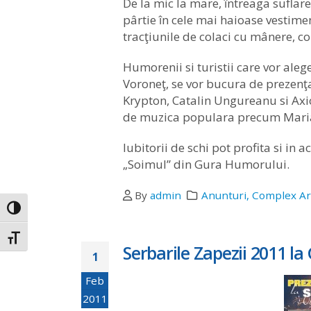
De la mic la mare, întreaga suflare
pârtie în cele mai haioase vestimen
tracţiunile de colaci cu mânere, conc
Humorenii si turistii care vor aleg
Voroneţ, se vor bucura de prezen
Krypton, Catalin Ungureanu si Axi
de muzica populara precum Maria M
Iubitorii de schi pot profita si i
„Soimul” din Gura Humorului.
By
admin
Anunturi
,
Complex Ar
Toggle High Contrast
Toggle Font size
Serbarile Zapezii 2011 l
1
Feb
2011