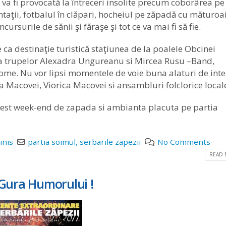
 va fi provocată la întreceri insolite precum coborârea pe
taţii, fotbalul în clăpari, hocheiul pe zăpadă cu măturoai
ursurile de sănii şi făraşe şi tot ce va mai fi să fie.
e ca destinaţie turistică staţiunea de la poalele Obcinei
ţa trupelor Alexadra Ungureanu si Mircea Rusu –Band,
ome. Nu vor lipsi momentele de voie buna alaturi de inte
acovei, Viorica Macovei si ansambluri folclorice locale
n acest week-end de zapada si ambianta placuta pe partia
inis
partia soimul
,
serbarile zapezii
No Comments
READ 
a Gura Humorului !