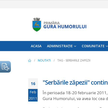
ACASA
ADMINISTRAȚIE
COMUNITATE
NOUTATI
TAG -
SERBARILE ZAPEZII
"Serbările zăpezii" cont
16
Feb
În perioada 18-20 februarie 2011, 
2011
Gura Humorului, va avea loc cea 