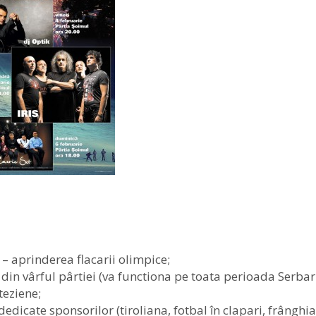
 – aprinderea flacarii olimpice;
in vârful pârtiei (va functiona pe toata perioada Serbar
rteziene;
dedicate sponsorilor (tiroliana, fotbal în clapari, frânghia