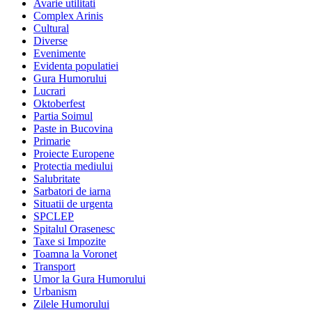
Avarie utilitati
Complex Arinis
Cultural
Diverse
Evenimente
Evidenta populatiei
Gura Humorului
Lucrari
Oktoberfest
Partia Soimul
Paste in Bucovina
Primarie
Proiecte Europene
Protectia mediului
Salubritate
Sarbatori de iarna
Situatii de urgenta
SPCLEP
Spitalul Orasenesc
Taxe si Impozite
Toamna la Voronet
Transport
Umor la Gura Humorului
Urbanism
Zilele Humorului