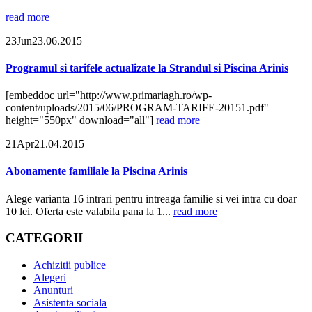
read more
23
Jun
23.06.2015
Programul si tarifele actualizate la Strandul si Piscina Arinis
[embeddoc url="http://www.primariagh.ro/wp-
content/uploads/2015/06/PROGRAM-TARIFE-20151.pdf"
height="550px" download="all"]
read more
21
Apr
21.04.2015
Abonamente familiale la Piscina Arinis
Alege varianta 16 intrari pentru intreaga familie si vei intra cu doar
10 lei. Oferta este valabila pana la 1...
read more
CATEGORII
Achizitii publice
Alegeri
Anunturi
Asistenta sociala