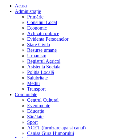
Acasa
Administrație
Primărie
Consiliul Local
Economic
Achizitii publice
Evidenta Persoanelor
Stare Civila
Resurse umane
Urbanism
Registrul Agricol
Asistenta Sociala
Poliția Locală
Salubritate
Mediu
Transport
Comunitate
Centrul Cultural
Evenimente
Educație
Sănătate
Sport
ACET (furnizare apa si canal)
Canisa Gura Humorului