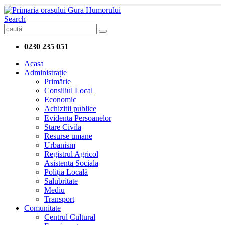
Search
0230 235 051
Acasa
Administrație
Primărie
Consiliul Local
Economic
Achizitii publice
Evidenta Persoanelor
Stare Civila
Resurse umane
Urbanism
Registrul Agricol
Asistenta Sociala
Poliția Locală
Salubritate
Mediu
Transport
Comunitate
Centrul Cultural