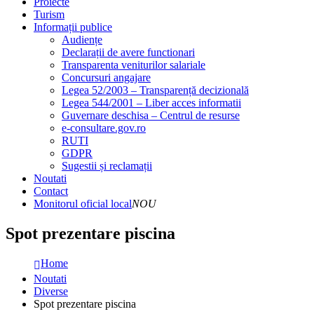
Proiecte
Turism
Informații publice
Audiențe
Declarații de avere functionari
Transparenta veniturilor salariale
Concursuri angajare
Legea 52/2003 – Transparență decizională
Legea 544/2001 – Liber acces informatii
Guvernare deschisa – Centrul de resurse
e-consultare.gov.ro
RUTI
GDPR
Sugestii și reclamații
Noutati
Contact
Monitorul oficial local
NOU
Spot prezentare piscina
Home
Noutati
Diverse
Spot prezentare piscina