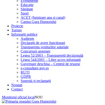
Evenimente
Educație
Sănătate
Sport
ACET (furnizare apa si canal)
Canisa Gura Humorului
Proiecte
Turism
Informații publice
Audiențe
Declarații de avere functionari
Transparenta veniturilor salariale
Concursuri angajare
Legea 52/2003 – Transparență decizională
Legea 544/2001 – Liber acces informatii
Guvernare deschisa – Centrul de resurse
e-consultare.gov.ro
RUTI
GDPR
Sugestii și reclamații
Noutati
Contact
Monitorul oficial local
NOU