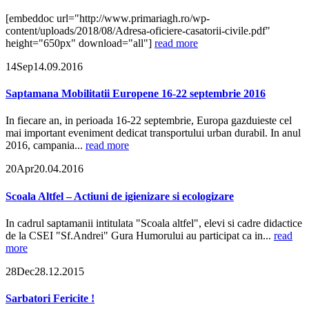
[embeddoc url="http://www.primariagh.ro/wp-
content/uploads/2018/08/Adresa-oficiere-casatorii-civile.pdf"
height="650px" download="all"]
read more
14
Sep
14.09.2016
Saptamana Mobilitatii Europene 16-22 septembrie 2016
In fiecare an, in perioada 16-22 septembrie, Europa gazduieste cel
mai important eveniment dedicat transportului urban durabil. In anul
2016, campania...
read more
20
Apr
20.04.2016
Scoala Altfel – Actiuni de igienizare si ecologizare
In cadrul saptamanii intitulata "Scoala altfel", elevi si cadre didactice
de la CSEI "Sf.Andrei" Gura Humorului au participat ca in...
read
more
28
Dec
28.12.2015
Sarbatori Fericite !