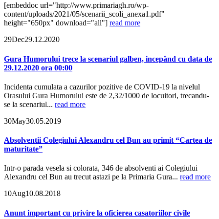
[embeddoc url="http://www.primariagh.ro/wp-
content/uploads/2021/05/scenarii_scoli_anexa1.pdf"
height="650px" download="all"]
read more
29
Dec
29.12.2020
Gura Humorului trece la scenariul galben, incepând cu data de
29.12.2020 ora 00:00
Incidenta cumulata a cazurilor pozitive de COVID-19 la nivelul
Orasului Gura Humorului este de 2,32/1000 de locuitori, trecandu-
se la scenariul...
read more
30
May
30.05.2019
Absolventii Colegiului Alexandru cel Bun au primit “Cartea de
maturitate”
Intr-o parada vesela si colorata, 346 de absolventi ai Colegiului
Alexandru cel Bun au trecut astazi pe la Primaria Gura...
read more
10
Aug
10.08.2018
Anunt important cu privire la oficierea casatoriilor civile