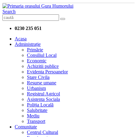
Search
0230 235 051
Acasa
Administrație
Primărie
Consiliul Local
Economic
Achizitii publice
Evidenta Persoanelor
Stare Civila
Resurse umane
Urbanism
Registrul Agricol
Asistenta Sociala
Poliția Locală
Salubritate
Mediu
Transport
Comunitate
Centrul Cultural