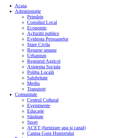
Acasa
Administrație
Primărie
Consiliul Local
Economic
Achizitii publice
Evidenta Persoanelor
Stare Civila
Resurse umane
Urbanism
Registrul Agricol
Asistenta Sociala
Poliția Locală
Salubritate
Mediu
Transport
Comunitate
Centrul Cultural
Evenimente
Educație
Sănătate
Sport
ACET (furnizare apa si canal)
Canisa Gura Humorului