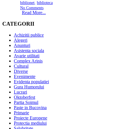
biblionet
,
biblioteca
No Comments
Read More...
CATEGORII
Achizitii publice
Alegeri
Anunturi
Asistenta sociala
Avarie utilitati
Complex Arinis
Cultural
Diverse
Evenimente
Evidenta populatiei
Gura Humorului
Lucrari
Oktoberfest
Partia Soimul
Paste in Bucovina
Primarie
Proiecte Europene
Protectia mediului
Salubritate