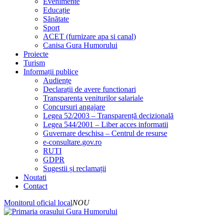
Evenimente
Educație
Sănătate
Sport
ACET (furnizare apa si canal)
Canisa Gura Humorului
Proiecte
Turism
Informații publice
Audiențe
Declarații de avere functionari
Transparenta veniturilor salariale
Concursuri angajare
Legea 52/2003 – Transparență decizională
Legea 544/2001 – Liber acces informatii
Guvernare deschisa – Centrul de resurse
e-consultare.gov.ro
RUTI
GDPR
Sugestii și reclamații
Noutati
Contact
Monitorul oficial local
NOU