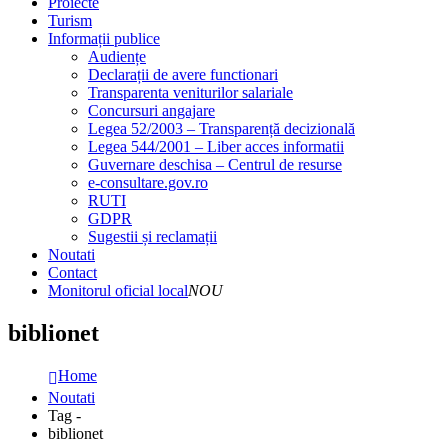
Proiecte
Turism
Informații publice
Audiențe
Declarații de avere functionari
Transparenta veniturilor salariale
Concursuri angajare
Legea 52/2003 – Transparență decizională
Legea 544/2001 – Liber acces informatii
Guvernare deschisa – Centrul de resurse
e-consultare.gov.ro
RUTI
GDPR
Sugestii și reclamații
Noutati
Contact
Monitorul oficial local
NOU
biblionet
Home
Noutati
Tag -
biblionet