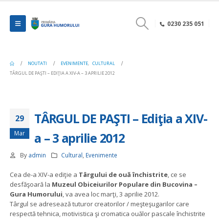
0230 235 051
NOUTATI
EVENIMENTE
,
CULTURAL
TÂRGUL DE PAŞTI – EDIŢIA A XIV-A – 3 APRILIE 2012
TÂRGUL DE PAŞTI – Ediţia a XIV-
29
Mar
a – 3 aprilie 2012
By
admin
Cultural
,
Evenimente
Cea de-a XIV-a ediţie a
Târgului de ouă închistrite
, ce se
desfăşoară la
Muzeul Obiceiurilor Populare din Bucovina –
Gura Humorului
, va avea loc marţi, 3 aprilie 2012.
Târgul se adresează tuturor creatorilor / meşteşugarilor care
respectă tehnica, motivistica şi cromatica ouălor pascale închistrite