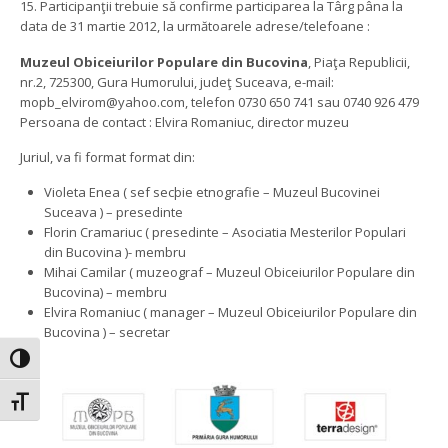
15. Participanţii trebuie să confirme participarea la Târg pâna la
data de 31 martie 2012, la următoarele adrese/telefoane :
Muzeul Obiceiurilor Populare din Bucovina
, Piaţa Republicii,
nr.2, 725300, Gura Humorului, judeţ Suceava, e-mail:
mopb_elvirom@yahoo.com, telefon 0730 650 741 sau 0740 926 479
Persoana de contact : Elvira Romaniuc, director muzeu
Juriul, va fi format format din:
Violeta Enea ( sef secþie etnografie – Muzeul Bucovinei
Suceava ) – presedinte
Florin Cramariuc ( presedinte – Asociatia Mesterilor Populari
din Bucovina )- membru
Mihai Camilar ( muzeograf – Muzeul Obiceiurilor Populare din
Bucovina) – membru
Elvira Romaniuc ( manager – Muzeul Obiceiurilor Populare din
Bucovina ) – secretar
Toggle High Contrast
Toggle Font size