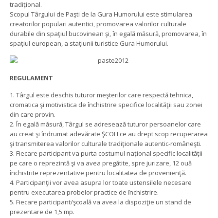
tradiţional.
Scopul Târgului de Paşti de la Gura Humorului este stimularea
creatorilor populari autentici, promovarea valorilor culturale
durabile din spaţiul bucovinean şi, în egală măsură, promovarea, în
spaţiul european, a staţiunii turistice Gura Humorului.
REGULAMENT
1. Târgul este deschis tuturor meşterilor care respectă tehnica,
cromatica şi motivistica de închistrire specifice localităţii sau zonei
din care provin.
2. În egală măsură, Târgul se adresează tuturor persoanelor care
au creat şi îndrumat adevărate ŞCOLI ce au drept scop recuperarea
şi transmiterea valorilor culturale tradiţionale autentic-româneşti.
3. Fiecare participant va purta costumul naţional specific localităţii
pe care o reprezintă şi va avea pregătite, spre jurizare, 12 ouă
închistrite reprezentative pentru localitatea de provenienţă.
4. Participanţii vor avea asupra lor toate ustensilele necesare
pentru executarea probelor practice de închistrire.
5. Fiecare participant/şcoală va avea la dispoziţie un stand de
prezentare de 1,5 mp.