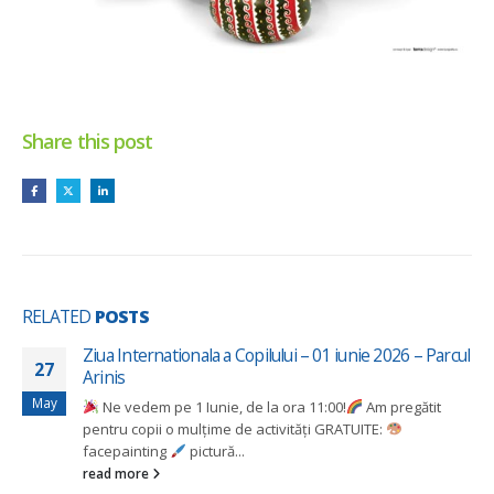
Share this post
RELATED
POSTS
Ziua Internationala a Copilului – 01 iunie 2026 – Parcul
27
Arinis
May
Ne vedem pe 1 Iunie, de la ora 11:00!
Am pregătit
pentru copii o mulțime de activități GRATUITE:
facepainting
pictură...
read more