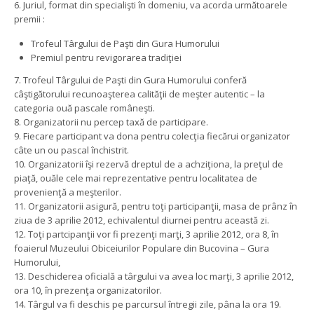
6. Juriul, format din specialişti în domeniu, va acorda următoarele
premii :
Trofeul Târgului de Paşti din Gura Humorului
Premiul pentru revigorarea tradiţiei
7. Trofeul Târgului de Paşti din Gura Humorului conferă
câştigătorului recunoaşterea calităţii de meşter autentic – la
categoria ouă pascale româneşti.
8. Organizatorii nu percep taxă de participare.
9. Fiecare participant va dona pentru colecţia fiecărui organizator
câte un ou pascal închistrit.
10. Organizatorii îşi rezervă dreptul de a achziţiona, la preţul de
piaţă, ouăle cele mai reprezentative pentru localitatea de
provenienţă a meşterilor.
11. Organizatorii asigură, pentru toţi participanţii, masa de prânz în
ziua de 3 aprilie 2012, echivalentul diurnei pentru această zi.
12. Toţi partcipanţii vor fi prezenţi marţi, 3 aprilie 2012, ora 8, în
foaierul Muzeului Obiceiurilor Populare din Bucovina – Gura
Humorului,
13. Deschiderea oficială a târgului va avea loc marţi, 3 aprilie 2012,
ora 10, în prezenţa organizatorilor.
14. Târgul va fi deschis pe parcursul întregii zile, pâna la ora 19.