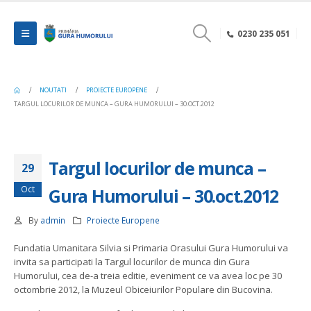
0230 235 051
NOUTATI
PROIECTE EUROPENE
TARGUL LOCURILOR DE MUNCA – GURA HUMORULUI – 30.OCT.2012
Targul locurilor de munca –
29
Oct
Gura Humorului – 30.oct.2012
By
admin
Proiecte Europene
Fundatia Umanitara Silvia si Primaria Orasului Gura Humorului va
invita sa participati la Targul locurilor de munca din Gura
Humorului, cea de-a treia editie, eveniment ce va avea loc pe 30
octombrie 2012, la Muzeul Obiceiurilor Populare din Bucovina.