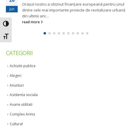
26
Orașul nostru a obținut finanțare europeană pentru unul
Jun
dintre cele mai importante proiecte de revitalizare urbană
din ultimii ani:...
read more
Toggle High Contrast
Toggle Font size
CATEGORII
Achizitii publice
Alegeri
Anunturi
Asistenta sociala
Avarie utilitati
Complex Arinis
Cultural