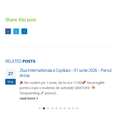
Share this post
RELATED
POSTS
Ziua Internationala a Copilului – 01 iunie 2026 – Parcul
27
Arinis
May
Ne vedem pe 1 Iunie, de la ora 11:00!
Am pregătit
pentru copii o mulțime de activități GRATUITE:
facepainting
pictură...
read more