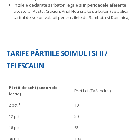
In zilele declarate sarbatori legale si in perioadele aferente
acestora (Paste, Craciun, Anul Nou si alte sarbatori) se aplica
tariful de sezon valabil pentru zilele de Sambata si Duminica;
TARIFE PÂRTIILE SOIMUL I SI II /
TELESCAUN
Pârtii de schi
(sezon de
Pret Lei (TVA inclus)
iarna)
2 pct.*
10
12 pct.
50
18 pct.
65
30 pct.
100