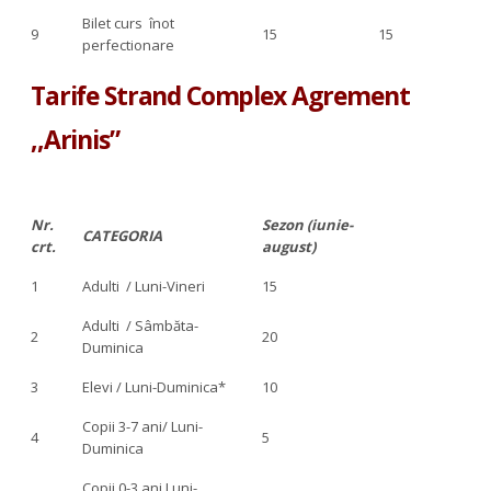
Bilet curs înot
9
15
15
perfectionare
Tarife Strand Complex Agrement
,,Arinis”
Nr.
Sezon (iunie-
CATEGORIA
crt.
august)
1
Adulti / Luni-Vineri
15
Adulti / Sâmbăta-
2
20
Duminica
3
Elevi / Luni-Duminica*
10
Copii 3-7 ani/ Luni-
4
5
Duminica
Copii 0-3 ani Luni-