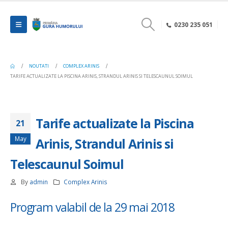
0230 235 051
NOUTATI
COMPLEX ARINIS
TARIFE ACTUALIZATE LA PISCINA ARINIS, STRANDUL ARINIS SI TELESCAUNUL SOIMUL
Tarife actualizate la Piscina
21
May
Arinis, Strandul Arinis si
Telescaunul Soimul
By
admin
Complex Arinis
Program valabil de la 29 mai 2018