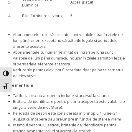
5
Acces gratuit
Duminica
4
Bilet închiriere sezlong
5
Abonamentele cu intrări limitate sunt valabile doar în zilele de
luni până vineri, exceptând sărbătorile legale si perioadele
aferente acestora.
Abonamentele cu număr nelimitat de intrări pe lună sunt
valabile de luni până duminică, inclusiv în zilele sărbători legale
si perioadele aferente acestora.
Reducerile pentru elevi pot fi acordate doar pe baza carnetului
Toggle High Contrast
de elev vizat.
Alte mentiuni:
Toggle Font size
Tariful la piscina acoperita include si accesul la sauna;
Bratara de identificare pentru piscina acoperita este valabila o
singura serie de inot (3 ore);
Perioada de sezon este considerata in principiu 1 iunie- 31
august cu incepere sau prelungire in functie de starea vremii;
In timpul sezonului estival, bratarile de identificare pentru
piscina acoperita includ si accesul la strand;