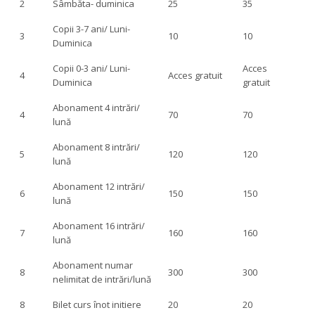
2
Sâmbăta- duminica
25
35
Copii 3-7 ani/ Luni-
3
10
10
Duminica
Copii 0-3 ani/ Luni-
Acces
4
Acces gratuit
Duminica
gratuit
Abonament 4 intrări/
4
70
70
lună
Abonament 8 intrări/
5
120
120
lună
Abonament 12 intrări/
6
150
150
lună
Abonament 16 intrări/
7
160
160
lună
Abonament numar
8
300
300
nelimitat de intrări/lună
8
Bilet curs înot initiere
20
20