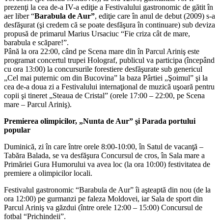
prezenţi la cea de-a IV-a ediţie a Festivalului gastronomic de gătit în
aer liber “
Barabula de Aur”
, ediţie care în anul de debut (2009) s-a
desfăşurat (şi credem că se poate desfăşura în continuare) sub deviza
propusă de primarul Marius Ursaciuc “Fie criza cât de mare,
barabula e scăpare!”.
Până la ora 22:00, când pe Scena mare din în Parcul Ariniş este
programat concertul trupei Holograf, publicul va participa (începând
cu ora 13:00) la concursurile forestiere desfăşurate sub genericul
„Cel mai puternic om din Bucovina” la baza Pârtiei „Şoimul” şi la
cea de-a doua zi a Festivalului internaţional de muzică uşoară pentru
copii şi tineret „Steaua de Cristal” (orele 17:00 – 22:00, pe Scena
mare – Parcul Ariniş).
Premierea olimpicilor, „Nunta de Aur” şi Parada portului
popular
Duminică, zi în care între orele 8:00-10:00, în Satul de vacanţă –
Tabăra Balada, se va desfăşura Concursul de cros, în Sala mare a
Primăriei Gura Humorului va avea loc (la ora 10:00) festivitatea de
premiere a olimpicilor locali.
Festivalul gastronomic “Barabula de Aur” îi aşteaptă din nou (de la
ora 12:00) pe gurmanzi pe faleza Moldovei, iar Sala de sport din
Parcul Ariniş va găzdui (între orele 12:00 – 15:00) Concursul de
fotbal “Prichindeii”.