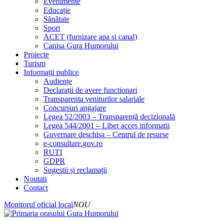
Evenimente
Educație
Sănătate
Sport
ACET (furnizare apa si canal)
Canisa Gura Humorului
Proiecte
Turism
Informații publice
Audiențe
Declarații de avere functionari
Transparenta veniturilor salariale
Concursuri angajare
Legea 52/2003 – Transparență decizională
Legea 544/2001 – Liber acces informatii
Guvernare deschisa – Centrul de resurse
e-consultare.gov.ro
RUTI
GDPR
Sugestii și reclamații
Noutati
Contact
Monitorul oficial local
NOU