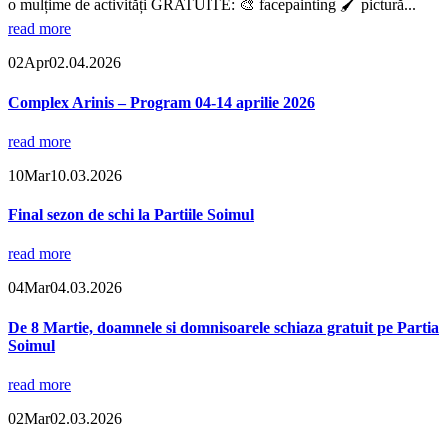
o mulțime de activități GRATUITE: 🎨 facepainting 🖌️ pictură...
read more
02
Apr
02.04.2026
Complex Arinis – Program 04-14 aprilie 2026
read more
10
Mar
10.03.2026
Final sezon de schi la Partiile Soimul
read more
04
Mar
04.03.2026
De 8 Martie, doamnele si domnisoarele schiaza gratuit pe Partia
Soimul
read more
02
Mar
02.03.2026