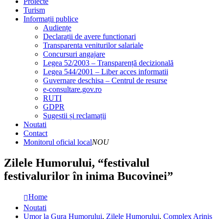
Proiecte
Turism
Informații publice
Audiențe
Declarații de avere functionari
Transparenta veniturilor salariale
Concursuri angajare
Legea 52/2003 – Transparență decizională
Legea 544/2001 – Liber acces informatii
Guvernare deschisa – Centrul de resurse
e-consultare.gov.ro
RUTI
GDPR
Sugestii și reclamații
Noutati
Contact
Monitorul oficial local
NOU
Zilele Humorului, “festivalul
festivalurilor în inima Bucovinei”
Home
Noutati
Umor la Gura Humorului
,
Zilele Humorului
,
Complex Arinis