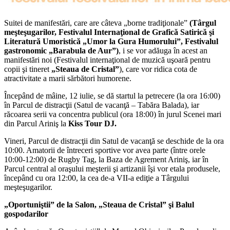
Suitei de manifestări, care are câteva „borne tradiţionale”
(Târgul
meşteşugarilor, Festivalul Internaţional de Grafică Satirică şi
Literatură Umoristică „Umor la Gura Humorului”, Festivalul
gastronomic „Barabula de Aur”)
, i se vor adăuga în acest an
manifestări noi (Festivalul internaţional de muzică uşoară pentru
copii şi tineret
„Steaua de Cristal”
), care vor ridica cota de
atractivitate a marii sărbători humorene.
Începând de mâine, 12 iulie, se dă startul la petrecere (la ora 16:00)
în Parcul de distracţii (Satul de vacanţă – Tabăra Balada), iar
răcoarea serii va concentra publicul (ora 18:00) în jurul Scenei mari
din Parcul Ariniş la
Kiss Tour DJ.
Vineri, Parcul de distracţii din Satul de vacanţă se deschide de la ora
10:00. Amatorii de întreceri sportive vor avea parte (între orele
10:00-12:00) de Rugby Tag, la Baza de Agrement Ariniş, iar în
Parcul central al oraşului meşterii şi artizanii îşi vor etala produsele,
începând cu ora 12:00, la cea de-a VII-a ediţie a Târgului
meşteşugarilor.
„Oportuniştii” de la Salon, „Steaua de Cristal” şi Balul
gospodarilor