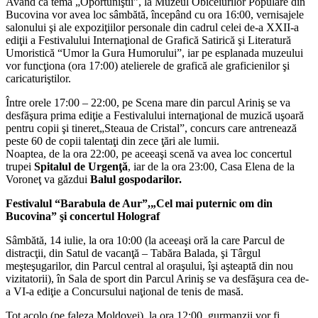
Având ca temă „Oportuniştii”, la Muzeul Obiceiurilor Populare din
Bucovina vor avea loc sâmbătă, începând cu ora 16:00, vernisajele
salonului şi ale expoziţiilor personale din cadrul celei de-a XXII-a
ediţii a Festivalului Internaţional de Grafică Satirică şi Literatură
Umoristică “Umor la Gura Humorului”, iar pe esplanada muzeului
vor funcţiona (ora 17:00) atelierele de grafică ale graficienilor şi
caricaturiştilor.
Între orele 17:00 – 22:00, pe Scena mare din parcul Ariniş se va
desfăşura prima ediţie a Festivalului internaţional de muzică uşoară
pentru copii şi tineret„Steaua de Cristal”, concurs care antrenează
peste 60 de copii talentaţi din zece ţări ale lumii.
Noaptea, de la ora 22:00, pe aceeaşi scenă va avea loc concertul
trupei
Spitalul de Urgenţă
, iar de la ora 23:00, Casa Elena de la
Voroneţ va găzdui
Balul gospodarilor.
Festivalul “Barabula de Aur”,„Cel mai puternic om din
Bucovina” şi concertul Holograf
Sâmbătă, 14 iulie, la ora 10:00 (la aceeaşi oră la care Parcul de
distracţii, din Satul de vacanţă – Tabăra Balada, şi Târgul
meşteşugarilor, din Parcul central al oraşului, îşi aşteaptă din nou
vizitatorii), în Sala de sport din Parcul Ariniş se va desfăşura cea de-
a VI-a ediţie a Concursului naţional de tenis de masă.
Tot acolo (pe faleza Moldovei), la ora 12:00, gurmanzii vor fi