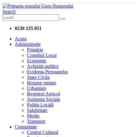
Search
0230 235 051
Acasa
Administrație
Primărie
Consiliul Local
Economic
Achizitii publice
Evidenta Persoanelor
Stare Civila
Resurse umane
Urbanism
Registrul Agricol
Asistenta Sociala
Poliția Locală
Salubritate
Mediu
Transport
Comunitate
Centrul Cultural