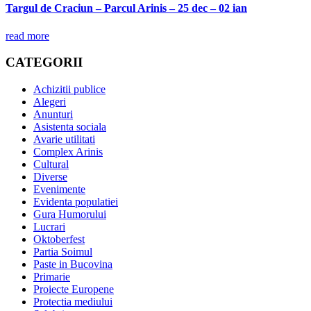
Targul de Craciun – Parcul Arinis – 25 dec – 02 ian
read more
CATEGORII
Achizitii publice
Alegeri
Anunturi
Asistenta sociala
Avarie utilitati
Complex Arinis
Cultural
Diverse
Evenimente
Evidenta populatiei
Gura Humorului
Lucrari
Oktoberfest
Partia Soimul
Paste in Bucovina
Primarie
Proiecte Europene
Protectia mediului