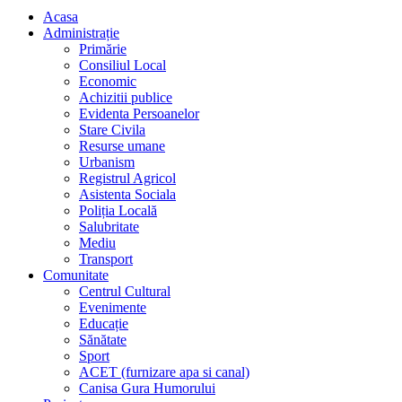
Acasa
Administrație
Primărie
Consiliul Local
Economic
Achizitii publice
Evidenta Persoanelor
Stare Civila
Resurse umane
Urbanism
Registrul Agricol
Asistenta Sociala
Poliția Locală
Salubritate
Mediu
Transport
Comunitate
Centrul Cultural
Evenimente
Educație
Sănătate
Sport
ACET (furnizare apa si canal)
Canisa Gura Humorului