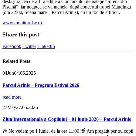
desfăşura cea de-a II-a ediţie a Concursului de nataţie “Sirena din
Piscină”, iar noaptea se va încheia, după concertul trupei Mandinga
(ora 22:00, Scena mare – Parcul Ariniş), cu un foc de artificii.
www.monitorulsv.ro
Share this post
Facebook
Twitter
LinkedIn
Related
Posts
04
Jun
04.06.2026
Parcul Arinis – Program Estival 2026
read more
27
May
27.05.2026
Ziua Internationala a Copilului – 01 iunie 2026 – Parcul Arinis
🎉 Ne vedem pe 1 Iunie, de la ora 11:00!🌈 Am pregătit pentru copii