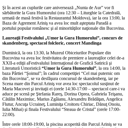
Şi în acest an cuplurile care aniversează „Nunta de Aur” vor fi
sărbătorite la Gura Humorului (ora 12:30 – Liturghie la Catedrală,
urmată de masă festivă la Restaurantul Moldova), iar la ora 13:00, la
Baza de Agrement Ariniş va avea loc mult aşteptata Paradă a
portului popular românesc şi al minorităţilor naţionale din Bucovina.
Laureaţii Festivalului „Umor la Gura Humorului”, concurs de
skandenberg, spectacol folcloric,
concert Mandinga
Duminică, la ora 13:30, la Muzeul Obiceiurilor Populare din
Bucovina va avea loc festivitatea de premiere a laureaţilor celei de-a
XXII-a ediţii aFestivalului Internaţional de Grafică Satirică şi
Literatură Umoristică
“Umor la Gura Humorului”
, la ora 14:00, la
baza Pârtiei “Şoimul”; în cadrul competiţiei “Cel mai puternic om
din Bucovina”, se va desfăşura concursul de skandenberg, iar pe
Scena mare din Parcul Ariniş vor avea loc spectacolul susţinut de
Maria Macovei şi invitaţii ei (orele 14:30-17:00 – spectacol care-i va
aduce pe scenă pe Ştefania Rareş, Dorina Oprea, Gabriela Teişanu,
Cătălin Maximiuc, Marius Zgâianu, Alexandru Brădăţan, Angelica
Flutur, Ancuţa Ucraineţ, Luminiţa Croitoru Chiriac, Dănuţ Onoiu,
Iulia Mihai) şi finala Festivalului “Steaua de Cristal” (orele 17:00-
22:00).
Între orele 18:00-19:00, la piscina acoperită din Parcul Ariniş se va