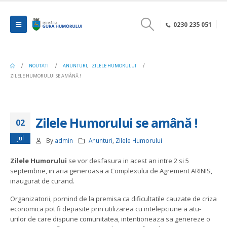
0230 235 051
NOUTATI
ANUNTURI
,
ZILELE HUMORULUI
ZILELE HUMORULUI SE AMÂNĂ !
Zilele Humorului se amână !
02
Jul
By
admin
Anunturi
,
Zilele Humorului
Zilele Humorului
se vor desfasura in acest an intre 2 si 5
septembrie, in aria generoasa a Complexului de Agrement ARINIS,
inaugurat de curand.
Organizatorii, pornind de la premisa ca dificultatile cauzate de criza
economica pot fi depasite prin utilizarea cu intelepciune a atu-
urilor de care dispune comunitatea, intentioneaza sa genereze o