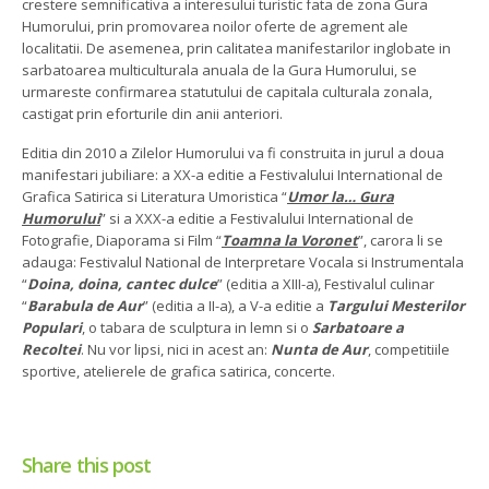
crestere semnificativa a interesului turistic fata de zona Gura
Humorului, prin promovarea noilor oferte de agrement ale
localitatii. De asemenea, prin calitatea manifestarilor inglobate in
sarbatoarea multiculturala anuala de la Gura Humorului, se
urmareste confirmarea statutului de capitala culturala zonala,
castigat prin eforturile din anii anteriori.
Editia din 2010 a Zilelor Humorului va fi construita in jurul a doua
manifestari jubiliare: a XX-a editie a Festivalului International de
Grafica Satirica si Literatura Umoristica “
Umor la… Gura
Humorului
” si a XXX-a editie a Festivalului International de
Fotografie, Diaporama si Film “
Toamna la Voronet
”, carora li se
adauga: Festivalul National de Interpretare Vocala si Instrumentala
“
Doina, doina, cantec dulce
” (editia a XIII-a), Festivalul culinar
“
Barabula de Aur
” (editia a II-a), a V-a editie a
Targului Mesterilor
Populari
, o tabara de sculptura in lemn si o
Sarbatoare a
Recoltei
. Nu vor lipsi, nici in acest an:
Nunta de Aur
, competitiile
sportive, atelierele de grafica satirica, concerte.
Share this post