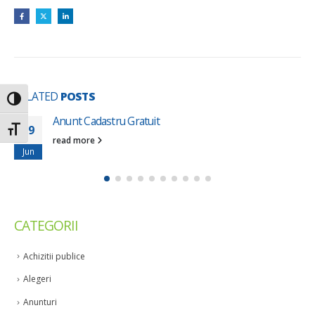
RELATED
POSTS
Toggle High Contrast
Anunt Cadastru Gratuit
29
Toggle Font size
read more
Jun
CATEGORII
Achizitii publice
Alegeri
Anunturi