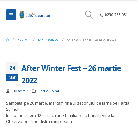
0230 235 051
NOUTATI
PARTIA SOIMUL
AFTER WINTER FEST – 26 MARTIE 2022
After Winter Fest – 26 martie
24
Mar
2022
By
admin
Partia Soimul
Sâmbătă, pe 26 martie, marcăm finalul sezonului de iarnă pe Pârtia
Șoimul!
Începând cu ora 12.00 ia cu tine familia, voia bună și vino la
Observator să ne distrăm împreună!