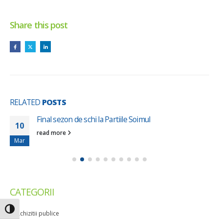
Share this post
RELATED
POSTS
Final sezon de schi la Partiile Soimul
10
read more
Mar
CATEGORII
Toggle High Contrast
Achizitii publice