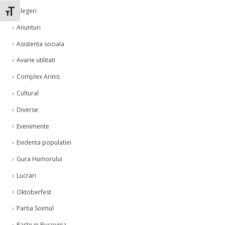
Alegeri
Toggle Font size
Anunturi
Asistenta sociala
Avarie utilitati
Complex Arinis
Cultural
Diverse
Evenimente
Evidenta populatiei
Gura Humorului
Lucrari
Oktoberfest
Partia Soimul
Paste in Bucovina