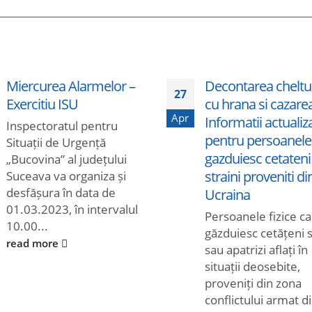
Miercurea Alarmelor –
Decontarea cheltui
27
Exercitiu ISU
cu hrana si cazare
Apr
Informatii actualiz
Inspectoratul pentru
pentru persoanele
Situații de Urgență
gazduiesc cetateni
„Bucovina” al județului
straini proveniti di
Suceava va organiza și
desfășura în data de
Ucraina
01.03.2023, în intervalul
Persoanele fizice c
10.00...
găzduiesc cetățeni s
read more
sau apatrizi aflați în
situații deosebite,
proveniți din zona
conflictului armat d