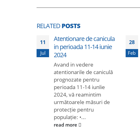
RELATED
POSTS
Atentionare de canicula
11
28
in perioada 11-14 iunie
Jul
Feb
2024
Avand in vedere
atentionarile de caniculă
prognozate pentru
perioada 11-14 iunlie
2024, vă reamintim
următoarele măsuri de
protecție pentru
populație: •...
read more