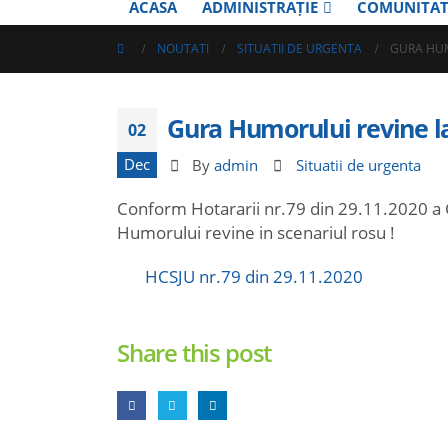
ACASA
ADMINISTRAȚIE
COMUNITAT
NOUTATI
SITUATII DE URGENTA
GURA HUM
Gura Humorului revine la
02
Dec
By
admin
Situatii de urgenta
Conform Hotararii nr.79 din 29.11.2020 a 
Humorului revine in scenariul rosu !
HCSJU nr.79 din 29.11.2020
Share this post