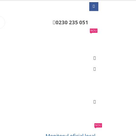
0230 235 051
NOU
NOU
Monitorul oficial local