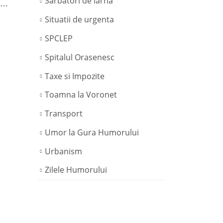
Sarbatori de iarna
...
read more
Situatii de urgenta
SPCLEP
Spitalul Orasenesc
Taxe si Impozite
Toamna la Voronet
Transport
Umor la Gura Humorului
Urbanism
Zilele Humorului