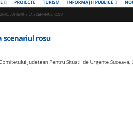
E
PROIECTE
TURISM
INFORMAȚII PUBLICE
NO
ORULUI REVINE LA SCENARIUL ROSU
 scenariul rosu
Comitetului Judetean Pentru Situatii de Urgente Suceava,