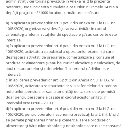
administraţiv-teritorială prevăzute în Anexa nr. 2 la prezenta
hotărâre, unde incidenţa cumulată a cazurilor în ultimele 14 zile a
depăşit pragul de 3/1000 locuitori, următoarele măsuri:
a) In aplicarea prevederilor art. 1 pct. 7 din Anexa nr. 3 la H.G. nr.
1065/2020, organizarea şi desfăşurarea activităţii în cadrul
cinematografelor, instituţiilor de spectacole şi/sau concerte este
interzisă;
b) în aplicarea prevederilor art. 6 pct. 1 din Anexa nr. 3 la H.G. nr.
1065/2020, activitatea cu publicul a operatorilor economici care
desfăşoară activităţi de preparare, comercializare şi consum al
produselor alimentare şi/sau băuturilor alcoolice şi nealcoolice, de
tipul restaurantelor şi cafenelelor, în interiorul clădirilor este
interzisă;
c) în aplicarea prevederilor art. 6 pct. 2 din Anexa nr. 3 la H.G. nr.
1065/2020, activitatea restaurantelor şi a cafenelelor din interiorul
hotelurilor, pensiunilor sau altor unităţi de cazare este permisă
doar pentru persoanele cazate în cadrul acestor unităţi, în
intervalul orar 06:00 – 23:00;
d) în aplicarea prevederilor art. 6 pct. 4 din Anexa nr. 3 la H.G. nr.
1065/2020, pentru operatorii economici prevăzuţi la art. 3 lit. b) şi c)
se permite prepararea hranei şi comercializarea produselor
alimentare şi băuturilor alcoolice şi nealcoolice care nu se consumă