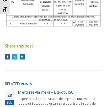
Toggle High Contrast
Toggle Font size
Share this post
RELATED
POSTS
Miercurea Alarmelor – Exercitiu ISU
28
Inspectoratul pentru Situații de Urgență „Bucovina” al
Feb
județului Suceava va organiza și desfășura în data de