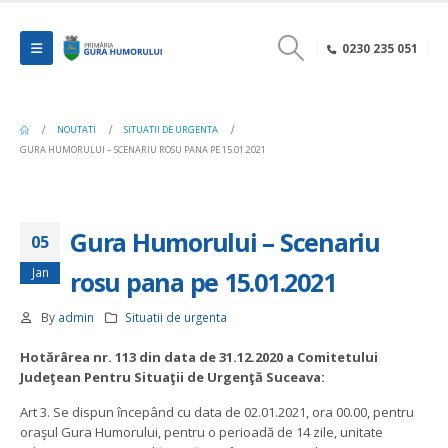
0230 235 051
NOUTATI
SITUATII DE URGENTA
GURA HUMORULUI – SCENARIU ROSU PANA PE 15.01.2021
Gura Humorului – Scenariu
05
Jan
rosu pana pe 15.01.2021
By
admin
Situatii de urgenta
Hotărârea nr. 113 din data de 31.12.2020 a Comitetului
Judeţean Pentru Situaţii de Urgenţă Suceava:
Art 3. Se dispun începând cu data de 02.01.2021, ora 00.00, pentru
oraşul Gura Humorului, pentru o perioadă de 14 zile, unitate