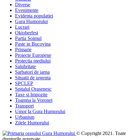
Diverse
Evenimente
Evidenta populatiei
Gura Humorului
Lucrari
Oktoberfest
Partia Soimul
Paste in Bucovina
Primarie
Proiecte Europene
Protectia mediului
Salubritate
Sarbatori de iarna
Situatii de urgenta
SPCLEP
Spitalul Orasenesc
Taxe si Impozite
Toamna la Voronet
Transport
Umor la Gura Humorului
Urbanism
Zilele Humorului
© Copyright 2021. Toate
drepturile rezervate.