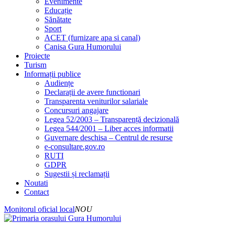
Evenimente
Educație
Sănătate
Sport
ACET (furnizare apa si canal)
Canisa Gura Humorului
Proiecte
Turism
Informații publice
Audiențe
Declarații de avere functionari
Transparenta veniturilor salariale
Concursuri angajare
Legea 52/2003 – Transparență decizională
Legea 544/2001 – Liber acces informatii
Guvernare deschisa – Centrul de resurse
e-consultare.gov.ro
RUTI
GDPR
Sugestii și reclamații
Noutati
Contact
Monitorul oficial local
NOU