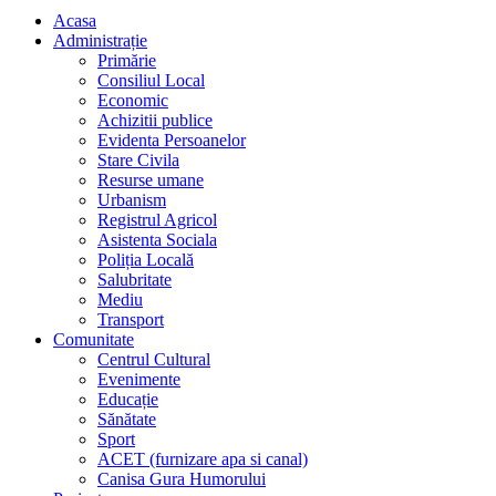
Acasa
Administrație
Primărie
Consiliul Local
Economic
Achizitii publice
Evidenta Persoanelor
Stare Civila
Resurse umane
Urbanism
Registrul Agricol
Asistenta Sociala
Poliția Locală
Salubritate
Mediu
Transport
Comunitate
Centrul Cultural
Evenimente
Educație
Sănătate
Sport
ACET (furnizare apa si canal)
Canisa Gura Humorului