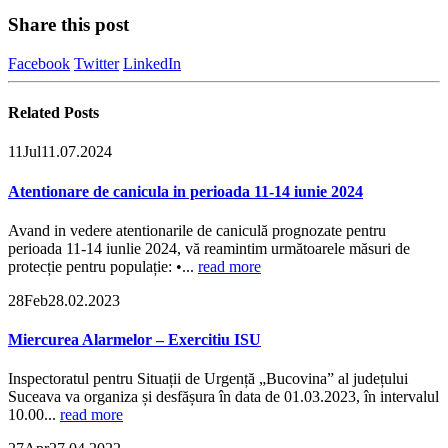
Share this post
Facebook
Twitter
LinkedIn
Related
Posts
11
Jul
11.07.2024
Atentionare de canicula in perioada 11-14 iunie 2024
Avand in vedere atentionarile de caniculă prognozate pentru
perioada 11-14 iunlie 2024, vă reamintim următoarele măsuri de
protecție pentru populație: •...
read more
28
Feb
28.02.2023
Miercurea Alarmelor – Exercitiu ISU
Inspectoratul pentru Situații de Urgență „Bucovina” al județului
Suceava va organiza și desfășura în data de 01.03.2023, în intervalul
10.00...
read more