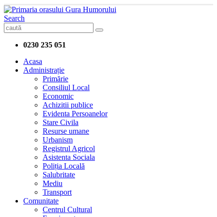
Search
0230 235 051
Acasa
Administrație
Primărie
Consiliul Local
Economic
Achizitii publice
Evidenta Persoanelor
Stare Civila
Resurse umane
Urbanism
Registrul Agricol
Asistenta Sociala
Poliția Locală
Salubritate
Mediu
Transport
Comunitate
Centrul Cultural