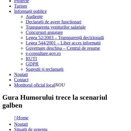
Proiecte
Turism
Informații publice
Audiențe
Declarații de avere functionari
Transparenta veniturilor salariale
Concursuri angajare
Legea 52/2003 – Transparență decizională
Legea 544/2001 – Liber acces informatii
Guvernare deschisa – Centrul de resurse
e-consultare.gov.ro
RUTI
GDPR
Sugestii și reclamații
Noutati
Contact
Monitorul oficial local
NOU
Gura Humorului trece la scenariul
galben
Home
Noutati
Situatii de urgenta