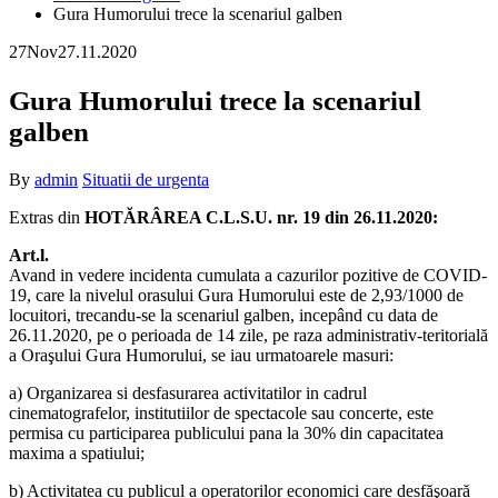
Gura Humorului trece la scenariul galben
27
Nov
27.11.2020
Gura Humorului trece la scenariul
galben
By
admin
Situatii de urgenta
Extras din
HOTĂRÂREA C.L.S.U. nr. 19 din 26.11.2020:
Art.l.
Avand in vedere incidenta cumulata a cazurilor pozitive de COVID-
19, care la nivelul orasului Gura Humorului este de 2,93/1000 de
locuitori, trecandu-se la scenariul galben, incepând cu data de
26.11.2020, pe o perioada de 14 zile, pe raza administrativ-teritorială
a Oraşului Gura Humorului, se iau urmatoarele masuri:
a) Organizarea si desfasurarea activitatilor in cadrul
cinematografelor, institutiilor de spectacole sau concerte, este
permisa cu participarea publicului pana la 30% din capacitatea
maxima a spatiului;
b) Activitatea cu publicul a operatorilor economici care desfăşoară