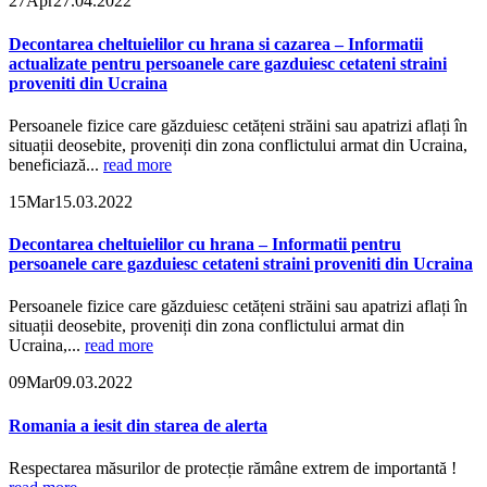
27
Apr
27.04.2022
Decontarea cheltuielilor cu hrana si cazarea – Informatii
actualizate pentru persoanele care gazduiesc cetateni straini
proveniti din Ucraina
Persoanele fizice care găzduiesc cetățeni străini sau apatrizi aflați în
situații deosebite, proveniți din zona conflictului armat din Ucraina,
beneficiază...
read more
15
Mar
15.03.2022
Decontarea cheltuielilor cu hrana – Informatii pentru
persoanele care gazduiesc cetateni straini proveniti din Ucraina
Persoanele fizice care găzduiesc cetățeni străini sau apatrizi aflați în
situații deosebite, proveniți din zona conflictului armat din
Ucraina,...
read more
09
Mar
09.03.2022
Romania a iesit din starea de alerta
Respectarea măsurilor de protecție rămâne extrem de importantă !