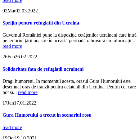
read more
02
Mar
02.03.2022
Sprijin pentru refugiatii din Ucraina
Guvernul României pune la dispoziția cetățenilor ucraineni care intră
pe terioriul țării noastre în această perioadă o broșură cu informații...
read more
26
Feb
26.02.2022
Solidaritate fata de refugiatii ucraineni
Dragi humoreni, In momentul acesta, orasul Gura Humorului este
desemnat oras de tranzit pentru cetatenii din Ucraina. Pentru cei care
pot si...
read more
17
Jan
17.01.2022
Gura Humorului a trecut in scenariul rosu
read more
19
Oct
19.10.2021