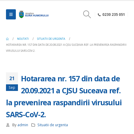
0230 235 051
NOUTATI
SITUATII DE URGENTA
HOTARAREA NR. 157 DIN DATA DE 20.09.2021 A CJSU SUCEAVA REF. LA PREVENIREA RASPANDIRII
VIRUSULUI SARS-COV-2.
Hotararea nr. 157 din data de
21
Sep
20.09.2021 a CJSU Suceava ref.
la prevenirea raspandirii virusului
SARS-CoV-2.
By
admin
Situatii de urgenta