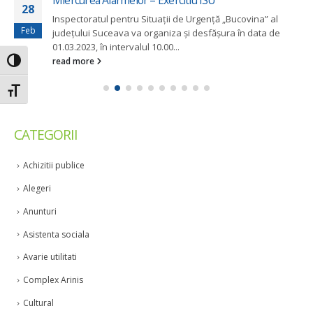
Miercurea Alarmelor – Exercitiu ISU
28
Inspectoratul pentru Situații de Urgență „Bucovina” al
Feb
județului Suceava va organiza și desfășura în data de
01.03.2023, în intervalul 10.00...
read more
Toggle High Contrast
Toggle Font size
CATEGORII
Achizitii publice
Alegeri
Anunturi
Asistenta sociala
Avarie utilitati
Complex Arinis
Cultural