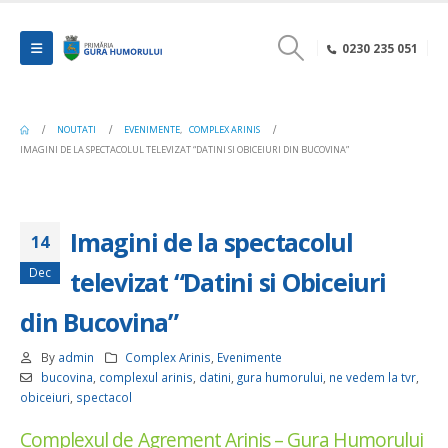
0230 235 051
NOUTATI
EVENIMENTE
,
COMPLEX ARINIS
IMAGINI DE LA SPECTACOLUL TELEVIZAT “DATINI SI OBICEIURI DIN BUCOVINA”
Imagini de la spectacolul
14
Dec
televizat “Datini si Obiceiuri
din Bucovina”
By
admin
Complex Arinis
,
Evenimente
bucovina
,
complexul arinis
,
datini
,
gura humorului
,
ne vedem la tvr
,
obiceiuri
,
spectacol
Complexul de Agrement Arinis – Gura Humorului