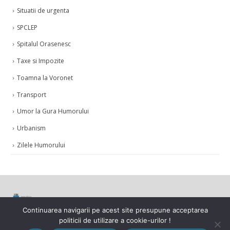
Situatii de urgenta
SPCLEP
Spitalul Orasenesc
Taxe si Impozite
Toamna la Voronet
Transport
Umor la Gura Humorului
Urbanism
Zilele Humorului
Continuarea navigarii pe acest site presupune acceptarea
© Copyright 2021. Toate drepturile rezervate.
politicii de utilizare a cookie-urilor !