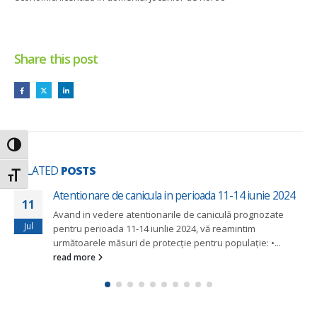
Share this post
Toggle High Contrast
RELATED
POSTS
Toggle Font size
Atentionare de canicula in perioada 11-14 iunie 2024
11
Avand in vedere atentionarile de caniculă prognozate
Jul
pentru perioada 11-14 iunlie 2024, vă reamintim
următoarele măsuri de protecție pentru populație: •...
read more