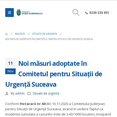
0230 235 051
NOUTATI
SITUATII DE URGENTA
NOI MĂSURI ADOPTATE ÎN COMITETUL PENTRU SITUAȚII DE URGENȚĂ SUCEAVA
Noi măsuri adoptate în
11
Nov
Comitetul pentru Situații de
Urgență Suceava
By
admin
Situatii de urgenta
Conform
Hotararii nr.64
din 10.11.2020 a Comitetului Judeţean
pentru Situaţii de Urgenţă Suceava, avand in vedere faptul ca
incidenta cumulata a cazurilor este de 3,43/1000 locuitori, incepand