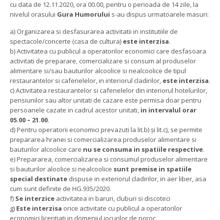
cu data de 12.11.2020, ora 00.00, pentru o perioada de 14 zile, la
nivelul orasului
Gura Humorului
s-au dispus urmatoarele masuri:
a) Organizarea si desfasurarea activitatii in institutiile de
spectacole/concerte (casa de cultura)
este interzisa
.
b) Activitatea cu publicul a operatorilor economici care desfasoara
activitati de preparare, comercializare si consum al produselor
alimentare si/sau bauturilor alcoolice si nealcoolice de tipul
restaurantelor si cafenelelor, in interiorul cladirilor,
este interzisa
.
c) Activitatea restaurantelor si cafenelelor din interiorul hotelurilor,
pensiunilor sau altor unitati de cazare este permisa doar pentru
persoanele cazate in cadrul acestor unitati,
in intervalul orar
05.00 – 21.00
.
d) Pentru operatorii economici prevazuti la lit.b) și lit.c), se permite
prepararea hranei si comercializarea produselor alimentare si
bauturilor alcoolice care
nu se consuma in spatiile respective
.
e) Prepararea, comercializarea si consumul produselor alimentare
si bauturilor aloolice si nealcoolice
sunt premise in spatiile
special destinate
dispuse in exteriorul cladirilor, in aer liber, asa
cum sunt definite de HG.935/2020.
f)
Se interzice
activitatea in baruri, cluburi si discoteci
g)
Este interzisa
orice activitate cu publicul a operatorilor
economici licentiati in domeniul jocurilor de noroc