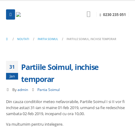
0230 235 051
NOUTATI
PARTIA SOIMUL
PARTIILE SOIMUL, INCHISE TEMPORAR
Partiile Soimul, inchise
31
Jan
temporar
By
admin
Partia Soimul
Din cauza conditiilor meteo nefavorabile, Partiile Soimul I si II vor fi
inchise astazi 31-ian si maine 01-feb 2019, urmand sa fie redeschise
sambata 02-feb 2019, incepand cu ora 10,00.
Va multumim pentru intelegere.