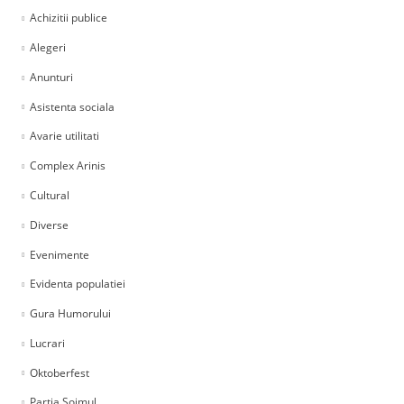
Achizitii publice
Alegeri
Anunturi
Asistenta sociala
Avarie utilitati
Complex Arinis
Cultural
Diverse
Evenimente
Evidenta populatiei
Gura Humorului
Lucrari
Oktoberfest
Partia Soimul