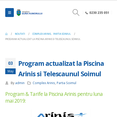
0230 235 051
NOUTATI
COMPLEX ARINIS
,
PARTIA SOIMUL
PROGRAM ACTUALIZAT LA PISCINA ARINIS SI TELESCAUNUL SOIMUL
Program actualizat la Piscina
03
May
Arinis si Telescaunul Soimul
By
admin
Complex Arinis
,
Partia Soimul
Program & Tarife la Piscina Arinis pentru luna
mai 2019: