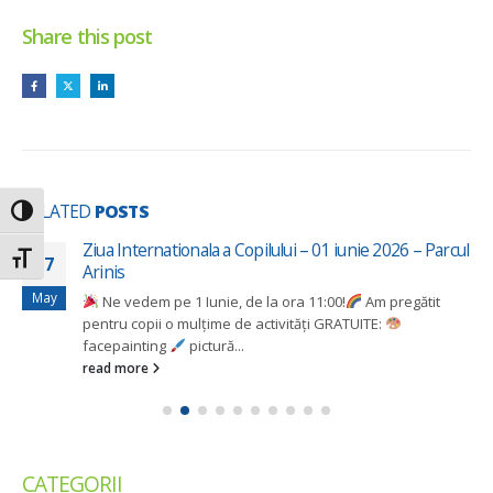
Share this post
RELATED
POSTS
Toggle High Contrast
Ziua Internationala a Copilului – 01 iunie 2026 – Parcul
Toggle Font size
27
Arinis
May
Ne vedem pe 1 Iunie, de la ora 11:00!
Am pregătit
pentru copii o mulțime de activități GRATUITE:
facepainting
pictură...
read more
CATEGORII