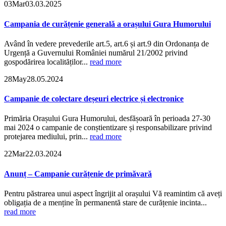
03
Mar
03.03.2025
Campania de curățenie generală a orașului Gura Humorului
Având în vedere prevederile art.5, art.6 și art.9 din Ordonanța de
Urgență a Guvernului României numărul 21/2002 privind
gospodărirea localităților...
read more
28
May
28.05.2024
Campanie de colectare deșeuri electrice și electronice
Primăria Orașului Gura Humorului, desfășoară în perioada 27-30
mai 2024 o campanie de conștientizare și responsabilizare privind
protejarea mediului, prin...
read more
22
Mar
22.03.2024
Anunț – Campanie curățenie de primăvară
Pentru păstrarea unui aspect îngrijit al orașului Vă reamintim că aveți
obligația de a menține în permanentă stare de curățenie incinta...
read more