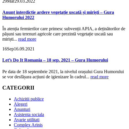
29
Mar
29.03.2022
Anunț interdicție ardere vegetație uscată și miriști – Gura
Humorului 2022
În atenția fermierilor care primesc subvenții APIA, a deținătorilor de
pășuni sau terenuri agricole care prezintă vegetație uscată sau
miriști...
read more
16
Sep
16.09.2021
Let’s Do It Romania – 18 sep. 2021 – Gura Humorului
Pe data de 18 septembrie 2021, la nivelul orașului Gura Humorului
se vor desfășura acțiuni de igienizare în cadrul...
read more
CATEGORII
Achizitii publice
Alegeri
Anunturi
Asistenta sociala
Avarie utilitati
Complex Arinis