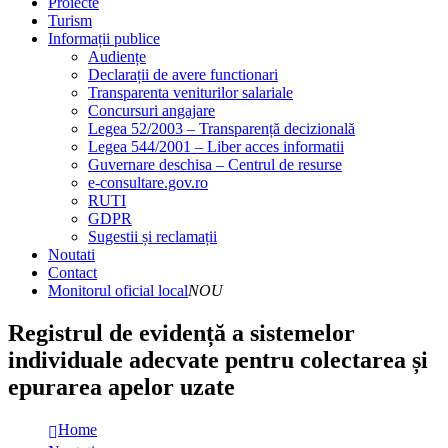
Proiecte
Turism
Informații publice
Audiențe
Declarații de avere functionari
Transparenta veniturilor salariale
Concursuri angajare
Legea 52/2003 – Transparență decizională
Legea 544/2001 – Liber acces informatii
Guvernare deschisa – Centrul de resurse
e-consultare.gov.ro
RUTI
GDPR
Sugestii și reclamații
Noutati
Contact
Monitorul oficial local
NOU
Registrul de evidență a sistemelor
individuale adecvate pentru colectarea și
epurarea apelor uzate
Home