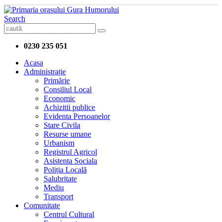
Search
0230 235 051
Acasa
Administrație
Primărie
Consiliul Local
Economic
Achizitii publice
Evidenta Persoanelor
Stare Civila
Resurse umane
Urbanism
Registrul Agricol
Asistenta Sociala
Poliția Locală
Salubritate
Mediu
Transport
Comunitate
Centrul Cultural