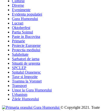
Cultural
Diverse
Evenimente
Evidenta populatiei
Gura Humorului
Lucrari
Oktoberfest
Partia Soimul
Paste in Bucovina
Primarie
Proiecte Europene
Protectia mediului
Salubritate
Sarbatori de iarna
Situatii de urgenta
SPCLEP
Spitalul Orasenesc
Taxe si Impozite
Toamna la Voronet
Transport
Umor la Gura Humorului
Urbanism
Zilele Humorului
© Copyright 2021. Toate