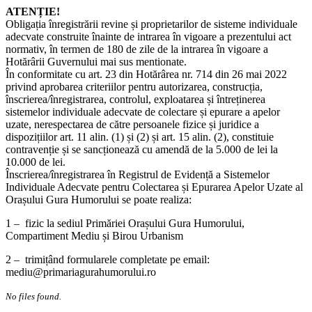
ATENȚIE!
Obligația înregistrării revine și proprietarilor de sisteme individuale
adecvate construite înainte de intrarea în vigoare a prezentului act
normativ, în termen de 180 de zile de la intrarea în vigoare a
Hotărârii Guvernului mai sus mentionate.
În conformitate cu art. 23 din Hotărârea nr. 714 din 26 mai 2022
privind aprobarea criteriilor pentru autorizarea, construcția,
înscrierea/înregistrarea, controlul, exploatarea și întreținerea
sistemelor individuale adecvate de colectare și epurare a apelor
uzate, nerespectarea de către persoanele fizice și juridice a
dispozițiilor art. 11 alin. (1) și (2) și art. 15 alin. (2), constituie
contravenție și se sancționează cu amendă de la 5.000 de lei la
10.000 de lei.
Înscrierea/înregistrarea în Registrul de Evidență a Sistemelor
Individuale Adecvate pentru Colectarea și Epurarea Apelor Uzate al
Orașului Gura Humorului se poate realiza:
1 – fizic la sediul Primăriei Orașului Gura Humorului,
Compartiment Mediu și Birou Urbanism
2 – trimițând formularele completate pe email:
mediu@primariagurahumorului.ro
No files found.