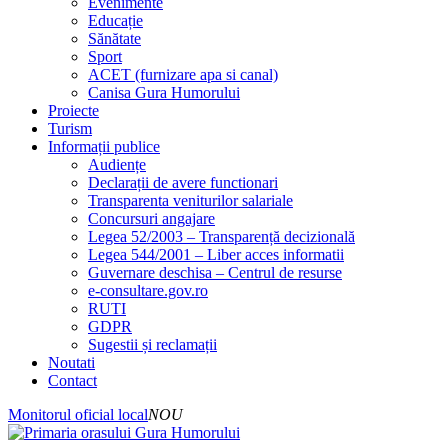
Evenimente
Educație
Sănătate
Sport
ACET (furnizare apa si canal)
Canisa Gura Humorului
Proiecte
Turism
Informații publice
Audiențe
Declarații de avere functionari
Transparenta veniturilor salariale
Concursuri angajare
Legea 52/2003 – Transparență decizională
Legea 544/2001 – Liber acces informatii
Guvernare deschisa – Centrul de resurse
e-consultare.gov.ro
RUTI
GDPR
Sugestii și reclamații
Noutati
Contact
Monitorul oficial local
NOU