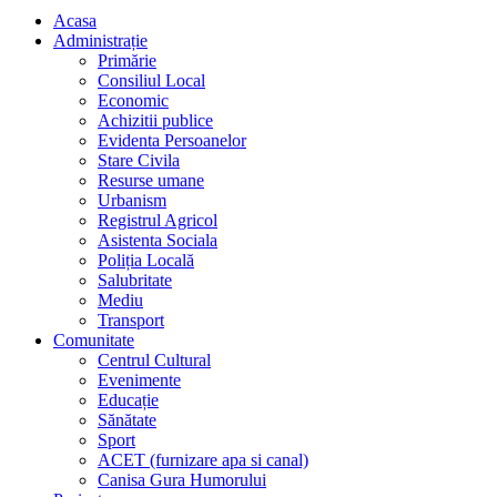
Acasa
Administrație
Primărie
Consiliul Local
Economic
Achizitii publice
Evidenta Persoanelor
Stare Civila
Resurse umane
Urbanism
Registrul Agricol
Asistenta Sociala
Poliția Locală
Salubritate
Mediu
Transport
Comunitate
Centrul Cultural
Evenimente
Educație
Sănătate
Sport
ACET (furnizare apa si canal)
Canisa Gura Humorului