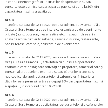
in cadrul cinematografelor, institutiilor de spectacole si/sau
concerte este permisa cu participarea publicului pana la 30% din
capacitatea maxima a spatiului.
Art. 4.
Incepând cu data de 02.11.2020, pe raza administrativ-teritorială a
Oraşului Gura Humorului, se interzice organizarea de evenimente
private (nunti, botezuri, mese festive etc), in spatii inchise si in
spatii deschise cum ar fi: saloane, camine culturale, restaurante,
baruri, terase, cafenele, sali/corturi de evenimente.
Art. 5.
Incepând cu data de 02.11.2020, pe raza administrativ-teritorială a
Oraşului Gura Humorului, activitatea cu publicul a operatorilor
economici care desfăşoară activităţi de preparare, comercializare şi
consum al produselor alimentare şi/sau băuturilor alcoolice şi
nealcoolice, de tipul restaurantelor şi cafenelelor, în interiorul
clădirilor este permisă fară a se depăşi 30% din capacitatea maximă
a spaţiului, în intervalul orar 6.00-23.00.
Art. 6.
Incepând cu data de 02.11.2020, pe raza administrativ-teritorială a
Oraşului Gura Humorului, activitatea restaurantelor şi a cafenelelor