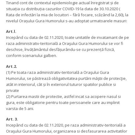
Tinand cont de contextul epidemiologie actual înregistrat și de
situația cu distribuția cazurilor COVID-19 la data de 30.10.2020 (
Rata de infectări la mia de locuitori – fără focare, scăzând la 2,60), la
nivelul Orașului Gura Humorului s-au adoptat urmatoarele masuri:
Art.l.
Incepând cu data de 02.11.2020, toate unitatile de invatamant de pe
raza administrativ-teritorială a Oraşului Gura Humorului se vor fi
deschise, învățământul desfășurându-se cu prezență fizică,
conform scenariului galben.
Art.2.
(1) Pe toata raza administrativ-teritorială a Oraşului Gura
Humorului, se păstrează obligativitatea purtării măştii de protecţie,
atât in interiorul, cât și în exteriorul tuturor spatiilor publice si
private
(2) Purtarea mastii de protectie, astfel incat sa acopere nasul si
gura, este obligatorie pentru toate persoanele care au implinit
varsta de 5 ani.
Art. 3.
Incepând cu data de 02.11.2020, pe raza administrativ-teritorială a
Oraşului Gura Humorului, organizarea si desfasurarea activitatilor