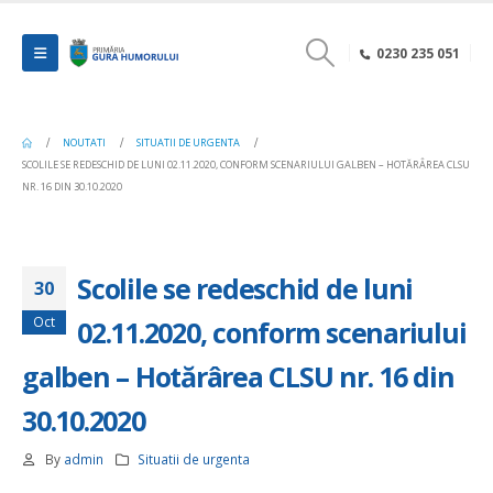
0230 235 051
NOUTATI
SITUATII DE URGENTA
SCOLILE SE REDESCHID DE LUNI 02.11.2020, CONFORM SCENARIULUI GALBEN – HOTĂRÂREA CLSU
NR. 16 DIN 30.10.2020
Scolile se redeschid de luni
30
Oct
02.11.2020, conform scenariului
galben – Hotărârea CLSU nr. 16 din
30.10.2020
By
admin
Situatii de urgenta