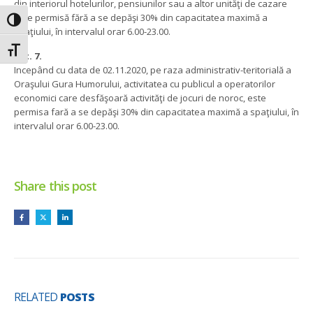
din interiorul hotelurilor, pensiunilor sau a altor unităţi de cazare
este permisă fără a se depăşi 30% din capacitatea maximă a
Toggle High Contrast
spaţiului, în intervalul orar 6.00-23.00.
Toggle Font size
Art. 7.
Incepând cu data de 02.11.2020, pe raza administrativ-teritorială a
Oraşului Gura Humorului, activitatea cu publicul a operatorilor
economici care desfăşoară activităţi de jocuri de noroc, este
permisa fară a se depăşi 30% din capacitatea maximă a spaţiului, în
intervalul orar 6.00-23.00.
Share this post
RELATED
POSTS