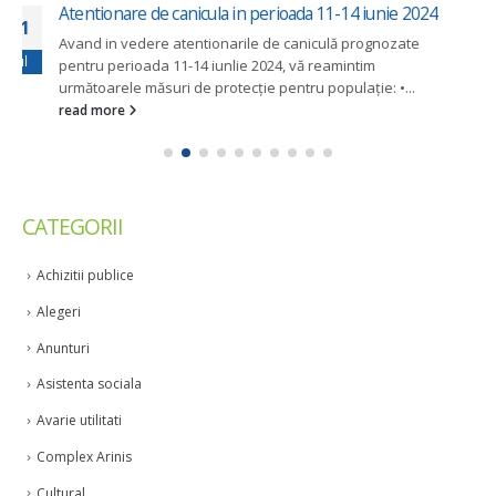
Miercurea Alarmelor – Exercitiu ISU
28
Inspectoratul pentru Situații de Urgență „Bucovina” al
Feb
județului Suceava va organiza și desfășura în data de
01.03.2023, în intervalul 10.00...
read more
CATEGORII
Achizitii publice
Alegeri
Anunturi
Asistenta sociala
Avarie utilitati
Complex Arinis
Cultural