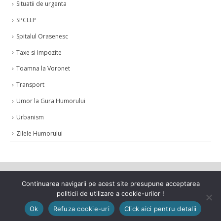
Situatii de urgenta
SPCLEP
Spitalul Orasenesc
Taxe si Impozite
Toamna la Voronet
Transport
Umor la Gura Humorului
Urbanism
Zilele Humorului
Continuarea navigarii pe acest site presupune acceptarea
politicii de utilizare a cookie-urilor !
© Copyright 2021. Toate drepturile rezervate.
Ok
Refuza cookie-uri
Click aici pentru detalii