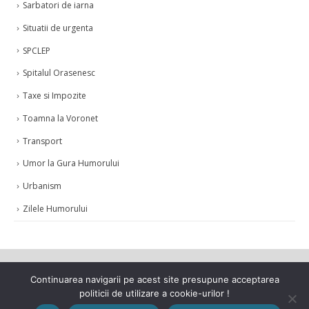
Sarbatori de iarna
Situatii de urgenta
SPCLEP
Spitalul Orasenesc
Taxe si Impozite
Toamna la Voronet
Transport
Umor la Gura Humorului
Urbanism
Zilele Humorului
Continuarea navigarii pe acest site presupune acceptarea
politicii de utilizare a cookie-urilor !
© Copyright 2021. Toate drepturile rezervate.