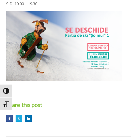
S-D: 10.00 – 19.30
Toggle High Contrast
Share this post
Toggle Font size