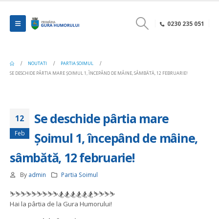
0230 235 051
NOUTATI
PARTIA SOIMUL
SE DESCHIDE PÂRTIA MARE ȘOIMUL 1, ÎNCEPÂND DE MÂINE, SÂMBĂTĂ, 12 FEBRUARIE!
Se deschide pârtia mare
12
Feb
Șoimul 1, începând de mâine,
sâmbătă, 12 februarie!
By
admin
Partia Soimul
⛷⛷⛷⛷⛷⛷⛷⛷⛷🏂🏂🏂🏂🏂🏂⛷⛷⛷⛷
Hai la pârtia de la Gura Humorului!