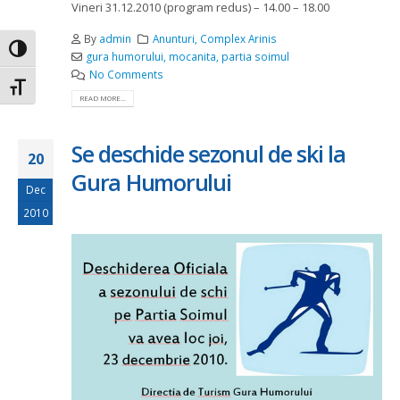
Vineri 31.12.2010 (program redus) – 14.00 – 18.00
By
admin
Anunturi
,
Complex Arinis
Toggle High Contrast
gura humorului
,
mocanita
,
partia soimul
No Comments
Toggle Font size
READ MORE...
Se deschide sezonul de ski la
20
Gura Humorului
Dec
2010