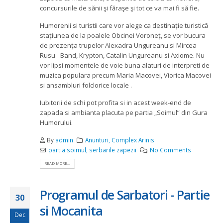
concursurile de sănii şi făraşe şi tot ce va mai fi să fie.
Humorenii si turistii care vor alege ca destinaţie turistică
staţiunea de la poalele Obcinei Voroneţ, se vor bucura
de prezenţa trupelor Alexadra Ungureanu si Mircea
Rusu –Band, Krypton, Catalin Ungureanu si Axiome. Nu
vor lipsi momentele de voie buna alaturi de interpreti de
muzica populara precum Maria Macovei, Viorica Macovei
si ansambluri folclorice locale .
Iubitorii de schi pot profita si in acest week-end de
zapada si ambianta placuta pe partia „Soimul” din Gura
Humorului.
By
admin
Anunturi
,
Complex Arinis
partia soimul
,
serbarile zapezii
No Comments
READ MORE...
Programul de Sarbatori - Partie
30
si Mocanita
Dec