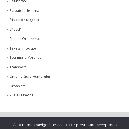
Salubritate
Sarbatori de iarna
Situatii de urgenta
SPCLEP
Spitalul Orasenesc
Taxe si Impozite
Toamna la Voronet
Transport
Umor la Gura Humorului
Urbanism
Zilele Humorului
Continuarea navigarii pe acest site presupune acceptarea