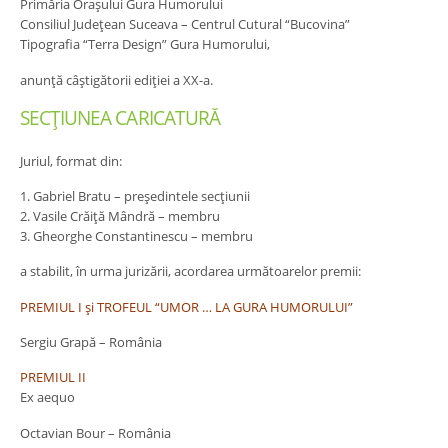
Primăria Oraşului Gura Humorului
Consiliul Judeţean Suceava – Centrul Cutural “Bucovina”
Tipografia “Terra Design” Gura Humorului,
anunţă câştigătorii ediţiei a XX-a.
SECŢIUNEA CARICATURĂ
Juriul, format din:
1. Gabriel Bratu – preşedintele secţiunii
2. Vasile Crăiţă Mândră – membru
3. Gheorghe Constantinescu – membru
a stabilit, în urma jurizării, acordarea următoarelor premii:
PREMIUL I şi TROFEUL “UMOR … LA GURA HUMORULUI”
Sergiu Grapă – România
PREMIUL II
Ex aequo
Octavian Bour – România