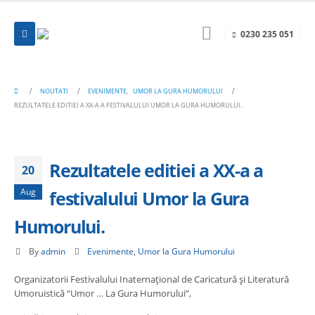
0230 235 051
NOUTATI
EVENIMENTE
,
UMOR LA GURA HUMORULUI
REZULTATELE EDITIEI A XX-A A FESTIVALULUI UMOR LA GURA HUMORULUI.
Rezultatele editiei a XX-a a
20
Aug
festivalului Umor la Gura
Humorului.
By
admin
Evenimente
,
Umor la Gura Humorului
Organizatorii Festivalului Inaternaţional de Caricatură şi Literatură
Umoruistică “Umor … La Gura Humorului”,