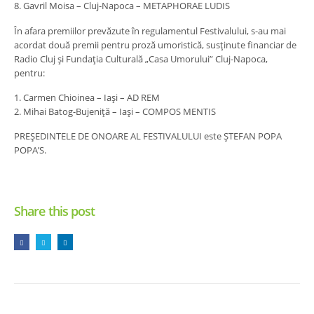
8. Gavril Moisa – Cluj-Napoca – METAPHORAE LUDIS
În afara premiilor prevăzute în regulamentul Festivalului, s-au mai
acordat două premii pentru proză umoristică, susţinute financiar de
Radio Cluj şi Fundaţia Culturală „Casa Umorului” Cluj-Napoca,
pentru:
1. Carmen Chioinea – Iaşi – AD REM
2. Mihai Batog-Bujeniţă – Iaşi – COMPOS MENTIS
PREŞEDINTELE DE ONOARE AL FESTIVALULUI este ŞTEFAN POPA
POPA’S.
Share this post