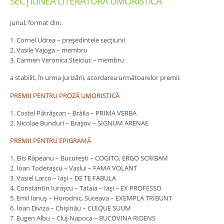
SECŢIUNEA LITERATURĂ UMORISTICĂ
Juriul, format din:
1. Cornel Udrea – preşedintele secţiunii
2. Vasile Vajoga – membru
3. Carmen Veronica Steiciuc – membru
a stabilit, în urma jurizării, acordarea următoarelor premii:
PREMII PENTRU PROZĂ UMORISTICĂ
1. Costel Pătrăşcan – Brăila – PRIMA VERBA
2. Nicolae Bunduri – Braşov – SIGNUM ARENAE
PREMII PENTRU EPIGRAMĂ
1. Elis Râpeanu – Bucureşti – COGITO, ERGO SCRIBAM
2. Ioan Toderaşcu – Vaslui – FAMA VOLANT
3. Vasiel Larco – Iaşi – DE TE FABULA
4. Constantin Iuraşcu – Tataia – Iaşi – EX PROFESSO
5. Emil Ianuş – Horodnic, Suceava – EXEMPLA TRIBUNT
6. Ioan Diviza – Chişinău – CUIQUE SUUM
7. Eugen Albu – Cluj-Napoca – BUCOVINA RIDENS