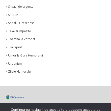
Situatii de urgenta
SPCLEP
Spitalul Orasenesc
Taxe si Impozite
Toamna la Voronet
Transport
Umor la Gura Humorului
Urbanism
Zilele Humorului
© Copyright 2021. Toate drepturile rezervate.
Continuarea navigarii pe acest site presupune acceptarea