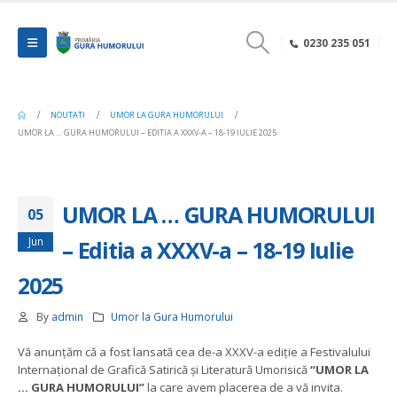
0230 235 051
NOUTATI
UMOR LA GURA HUMORULUI
UMOR LA … GURA HUMORULUI – EDITIA A XXXV-A – 18-19 IULIE 2025
UMOR LA … GURA HUMORULUI
05
Jun
– Editia a XXXV-a – 18-19 Iulie
2025
By
admin
Umor la Gura Humorului
Vă anunțăm că a fost lansată cea de-a XXXV-a ediție a Festivalului
Internațional de Grafică Satirică și Literatură Umorisică
“UMOR LA
… GURA HUMORULUI”
la care avem placerea de a vă invita.