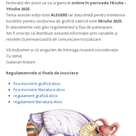
Festivalul din acest se va organizat
online în perioada 18 iulie –
19 iulie 2025.
Tema acestei ediții este
ALEGERE
iar data limită pentru trimiterea
lucrărilor pentru secțiunea de grafică satirică este
08 iulie 2025.
În atasamente veți găsi regulamentul și fișa de participare.
Am fi onorați să distribuiți această informație prin canalele și
rețelele Dumneavoastră de comunicare/socializare.
Vă mulțumim și vă asigurăm de întreaga noastră considerație.
Cu stimă,
Galavan Robert
Regulamentele si fisele de inscriere:
fisa inscriere grafică.docx
fisa inscriere literatura.docx
regulament grafică.docx
regulament literatura.docx