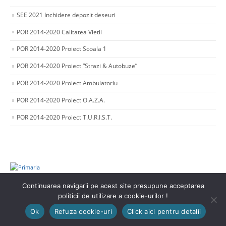
SEE 2021 Inchidere depozit deseuri
POR 2014-2020 Calitatea Vietii
POR 2014-2020 Proiect Scoala 1
POR 2014-2020 Proiect “Strazi & Autobuze”
POR 2014-2020 Proiect Ambulatoriu
POR 2014-2020 Proiect O.A.Z.A.
POR 2014-2020 Proiect T.U.R.I.S.T.
Continuarea navigarii pe acest site presupune acceptarea
politicii de utilizare a cookie-urilor !
© Copyright 2021. Toate drepturile rezervate.
Ok
Refuza cookie-uri
Click aici pentru detalii