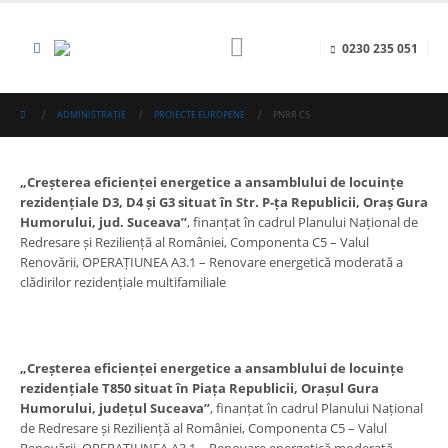
0230 235 051
ADMINISTRAȚIE
PROIECTE EUROPENE
PNRR C5
„Creșterea eficienței energetice a ansamblului de locuințe
rezidențiale D3, D4 și G3 situat în Str. P-ța Republicii, Oraș Gura
Humorului, jud. Suceava”
, finanțat în cadrul Planului Național de
Redresare și Reziliență al României, Componenta C5 – Valul
Renovării, OPERAȚIUNEA A3.1 – Renovare energetică moderată a
clădirilor rezidențiale multifamiliale
„Creșterea eficienței energetice a ansamblului de locuințe
rezidențiale T850 situat în Piața Republicii, Orașul Gura
Humorului, județul Suceava”
, finanțat în cadrul Planului Național
de Redresare și Reziliență al României, Componenta C5 – Valul