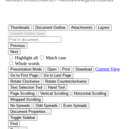
Renovării, OPERAȚIUNEA A3.1 – Renovare energetică moderată