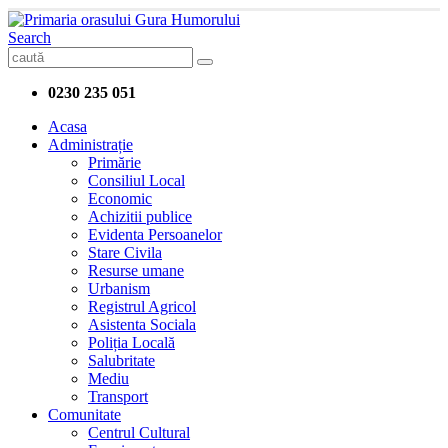
Search
0230 235 051
Acasa
Administrație
Primărie
Consiliul Local
Economic
Achizitii publice
Evidenta Persoanelor
Stare Civila
Resurse umane
Urbanism
Registrul Agricol
Asistenta Sociala
Poliția Locală
Salubritate
Mediu
Transport
Comunitate
Centrul Cultural