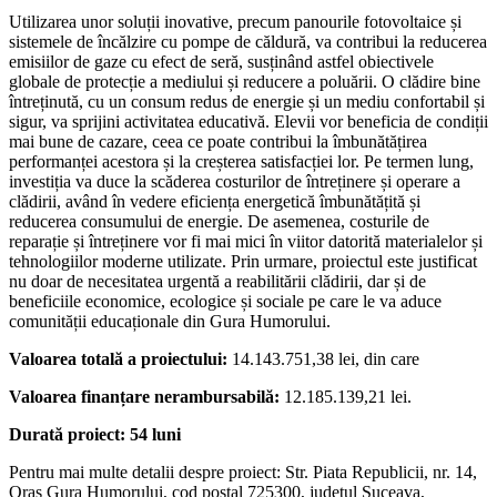
Utilizarea unor soluții inovative, precum panourile fotovoltaice și
sistemele de încălzire cu pompe de căldură, va contribui la reducerea
emisiilor de gaze cu efect de seră, susținând astfel obiectivele
globale de protecție a mediului și reducere a poluării. O clădire bine
întreținută, cu un consum redus de energie și un mediu confortabil și
sigur, va sprijini activitatea educativă. Elevii vor beneficia de condiții
mai bune de cazare, ceea ce poate contribui la îmbunătățirea
performanței acestora și la creșterea satisfacției lor. Pe termen lung,
investiția va duce la scăderea costurilor de întreținere și operare a
clădirii, având în vedere eficiența energetică îmbunătățită și
reducerea consumului de energie. De asemenea, costurile de
reparație și întreținere vor fi mai mici în viitor datorită materialelor și
tehnologiilor moderne utilizate. Prin urmare, proiectul este justificat
nu doar de necesitatea urgentă a reabilitării clădirii, dar și de
beneficiile economice, ecologice și sociale pe care le va aduce
comunității educaționale din Gura Humorului.
Valoarea totală a proiectului:
14.143.751,38 lei, din care
Valoarea finan
țare nerambursabilă
:
12.185.139,21 lei.
Durată proiect: 54 luni
Pentru mai multe detalii despre proiect: Str. Piata Republicii, nr. 14,
Oraş Gura Humorului, cod postal 725300, județul Suceava,