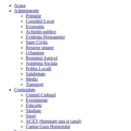
Acasa
Administrație
Primărie
Consiliul Local
Economic
Achizitii publice
Evidenta Persoanelor
Stare Civila
Resurse umane
Urbanism
Registrul Agricol
Asistenta Sociala
Poliția Locală
Salubritate
Mediu
Transport
Comunitate
Centrul Cultural
Evenimente
Educație
Sănătate
Sport
ACET (furnizare apa si canal)
Canisa Gura Humorului