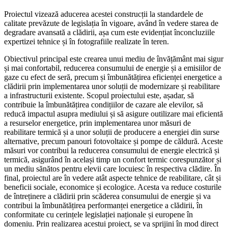
Proiectul vizează aducerea acestei construcții la standardele de
calitate prevăzute de legislația în vigoare, având în vedere starea de
degradare avansată a clădirii, așa cum este evidențiat înconcluziile
expertizei tehnice și în fotografiile realizate în teren.
Obiectivul principal este crearea unui mediu de învățământ mai sigur
și mai confortabil, reducerea consumului de energie și a emisiilor de
gaze cu efect de seră, precum și îmbunătățirea eficienței energetice a
clădirii prin implementarea unor soluții de modernizare și reabilitare
a infrastructurii existente. Scopul proiectului este, așadar, să
contribuie la îmbunătățirea condițiilor de cazare ale elevilor, să
reducă impactul asupra mediului și să asigure outilizare mai eficientă
a resurselor energetice, prin implementarea unor măsuri de
reabilitare termică și a unor soluții de producere a energiei din surse
alternative, precum panouri fotovoltaice și pompe de căldură. Aceste
măsuri vor contribui la reducerea consumului de energie electrică și
termică, asigurând în același timp un confort termic corespunzător și
un mediu sănătos pentru elevii care locuiesc în respectiva clădire. În
final, proiectul are în vedere atât aspecte tehnice de reabilitare, cât și
beneficii sociale, economice și ecologice. Acesta va reduce costurile
de întreținere a clădirii prin scăderea consumului de energie și va
contribui la îmbunătățirea performanței energetice a clădirii, în
conformitate cu cerințele legislației naționale și europene în
domeniu. Prin realizarea acestui proiect, se va sprijini în mod direct