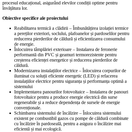
procesul educațional, asigurând elevilor condiții optime pentru
învățătura lor.
Obiective specifice ale proiectului
Reabilitarea termică a clădirii – Îmbunătățirea izolației termice
a pereților exteriori, soclului, plafoanelor și pardoselilor pentru
reducerea pierderilor de căldură și eficientizarea consumului
de energie.
Înlocuirea tâmplăriei exterioare – Instalarea de feronerie
performantă din PVC și geamuri termorezistente pentru
creșterea eficienței energetice și reducerea pierderilor de
căldură.
Modernizarea instalațiilor electrice – Înlocuirea corpurilor de
iluminat cu soluții eficiente energetic (LED) și refacerea
instalațiilor electrice pentru siguranța și performanța optimă a
sistemului
Implementarea panourilor fotovoltaice – Instalarea de panouri
fotovoltaice pentru a produce energie electrică din surse
regenerabile și a reduce dependența de sursele de energie
convenționale.
Schimbarea sistemului de încălzire – Înlocuirea sistemului
existent pe combustibil gazos cu pompe de căldură combinate
cu încălzire în pardoseală, pentru a asigura o încălzire mai
eficientă și mai ecologică.