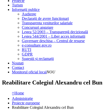
Proiecte
Turism
Informații publice
Audiențe
Declarații de avere functionari
Transparenta veniturilor salariale
Concursuri angajare
Legea 52/2003 – Transparență decizională
Legea 544/2001 – Liber acces informatii
Guvernare deschisa – Centrul de resurse
e-consultare.gov.ro
RUTI
GDPR
Sugestii și reclamații
Noutati
Contact
Monitorul oficial local
NOU
Reabilitare Colegiul Alexandru cel Bun
Home
Administrație
Proiecte europene
Reabilitare Colegiul Alexandru cel Bun