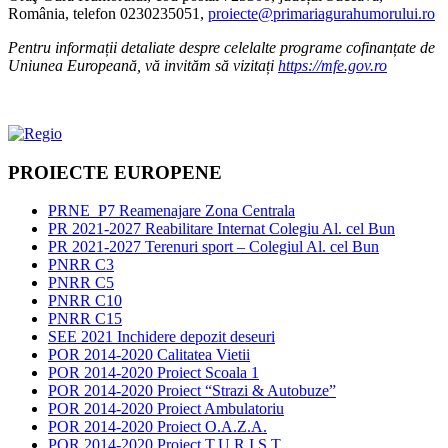
România, telefon 0230235051,
proiecte@primariagurahumorului.ro
Pentru informații detaliate despre celelalte programe cofinanțate de
Uniunea Europeană, vă invităm să vizitați
https://mfe.gov.ro
PROIECTE EUROPENE
PRNE_P7 Reamenajare Zona Centrala
PR 2021-2027 Reabilitare Internat Colegiu Al. cel Bun
PR 2021-2027 Terenuri sport – Colegiul Al. cel Bun
PNRR C3
PNRR C5
PNRR C10
PNRR C15
SEE 2021 Inchidere depozit deseuri
POR 2014-2020 Calitatea Vietii
POR 2014-2020 Proiect Scoala 1
POR 2014-2020 Proiect “Strazi & Autobuze”
POR 2014-2020 Proiect Ambulatoriu
POR 2014-2020 Proiect O.A.Z.A.
POR 2014-2020 Proiect T.U.R.I.S.T.