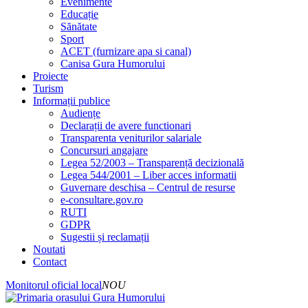
Evenimente
Educație
Sănătate
Sport
ACET (furnizare apa si canal)
Canisa Gura Humorului
Proiecte
Turism
Informații publice
Audiențe
Declarații de avere functionari
Transparenta veniturilor salariale
Concursuri angajare
Legea 52/2003 – Transparență decizională
Legea 544/2001 – Liber acces informatii
Guvernare deschisa – Centrul de resurse
e-consultare.gov.ro
RUTI
GDPR
Sugestii și reclamații
Noutati
Contact
Monitorul oficial local
NOU