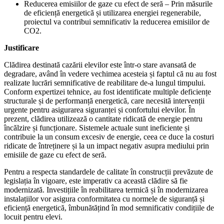
Reducerea emisiilor de gaze cu efect de seră – Prin măsurile
de eficiență energetică și utilizarea energiei regenerabile,
proiectul va contribui semnificativ la reducerea emisiilor de
CO2.
Justificare
Clădirea destinată cazării elevilor este într-o stare avansată de
degradare, având în vedere vechimea acesteia și faptul că nu au fost
realizate lucrări semnificative de reabilitare de-a lungul timpului.
Conform expertizei tehnice, au fost identificate multiple deficiențe
structurale și de performanță energetică, care necesită intervenții
urgente pentru asigurarea siguranței și confortului elevilor. În
prezent, clădirea utilizează o cantitate ridicată de energie pentru
încălzire și funcționare. Sistemele actuale sunt ineficiente și
contribuie la un consum excesiv de energie, ceea ce duce la costuri
ridicate de întreținere și la un impact negativ asupra mediului prin
emisiile de gaze cu efect de seră.
Pentru a respecta standardele de calitate în construcții prevăzute de
legislația în vigoare, este imperativ ca această clădire să fie
modernizată. Investițiile în reabilitarea termică și în modernizarea
instalațiilor vor asigura conformitatea cu normele de siguranță și
eficiență energetică, îmbunătățind în mod semnificativ condițiile de
locuit pentru elevi.