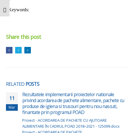
Toggle Font size
Share this post
RELATED
POSTS
Rezultatele implementarii proiectelor nationale
16
privind acordarea de pachete alimentare, pachete cu
produse de igiena si trusouri pentru nou nascuti,
Oct
finantate prin programul POAD
Proiect - ACORDAREA DE PACHETE CU AJUTOARE
ALIMENTARE ÎN CADRUL POAD 2018–2021 - 125099.docx
Proiect - ACORDAREA DE PACHETE...