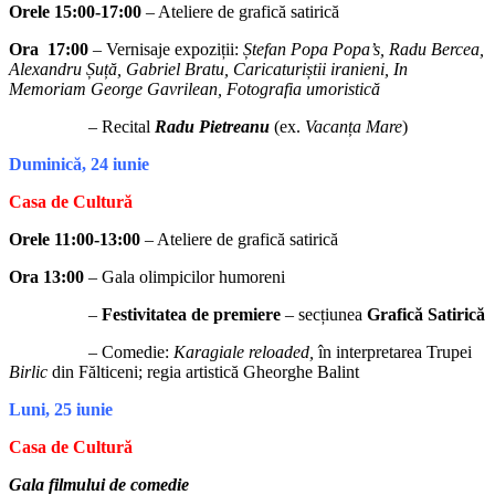
Orele 15:00-17:00
– Ateliere de grafică satirică
Ora 17:00
– Vernisaje expoziții:
Ștefan Popa Popa’s,
Radu Bercea,
Alexandru
Șuță
, Gabriel Bratu,
Caricaturiștii iranieni,
In
Memoriam George Gavrilean, Fotografia umoristică
– Recital
Radu Pietreanu
(ex.
Vacanța Mare
)
Duminică, 24 iunie
Casa de Cultură
Orele 11:00-13:00
– Ateliere de grafică satirică
Ora 13:00
– Gala olimpicilor humoreni
–
Festivitatea de premiere
– secțiunea
Grafică Satirică
– Comedie:
Karagiale reloaded,
în interpretarea Trupei
Birlic
din Fălticeni; regia artistică Gheorghe Balint
Luni, 25 iunie
Casa de Cultură
Gala filmului de comedie