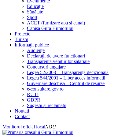
Evenimente
Educație
Sănătate
Sport
ACET (furnizare apa si canal)
Canisa Gura Humorului
Proiecte
Turism
Informații publice
Audiențe
Declarații de avere functionari
Transparenta veniturilor salariale
Concursuri angajare
Legea 52/2003 – Transparență decizională
Legea 544/2001 – Liber acces informatii
Guvernare deschisa – Centrul de resurse
e-consultare.gov.ro
RUTI
GDPR
Sugestii și reclamații
Noutati
Contact
Monitorul oficial local
NOU