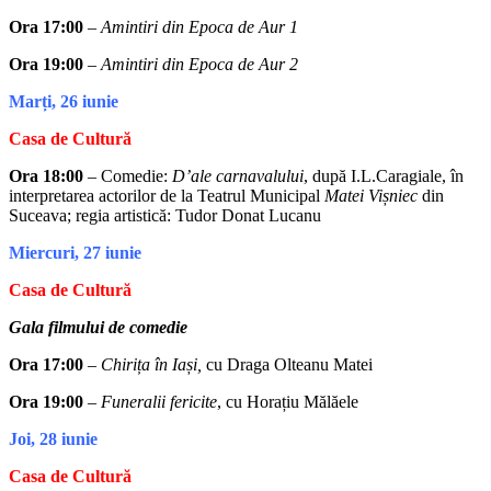
Ora 17:00
–
Amintiri din Epoca de Aur 1
Ora 19:00
–
Amintiri din Epoca de Aur 2
Marți, 26 iunie
Casa de Cultură
Ora 18:00
– Comedie:
D
’
ale carnavalului
, după I.L.Caragiale, în
interpretarea actorilor de la Teatrul Municipal
Matei Vișniec
din
Suceava; regia artistică: Tudor Donat Lucanu
Miercuri, 27 iunie
Casa de Cultură
Gala filmului de comedie
Ora 17:00
–
Chirița în Iași,
cu Draga Olteanu Matei
Ora 19:00
–
Funeralii fericite
, cu Horațiu Mălăele
Joi, 28 iunie
Casa de Cultură