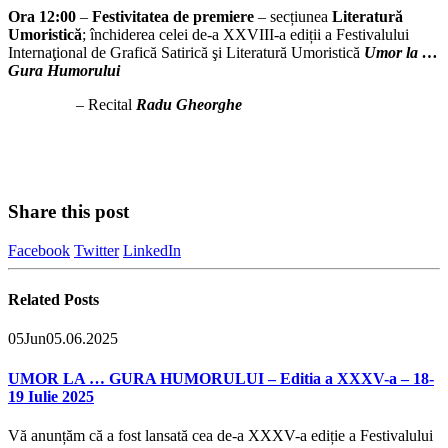
Ora 12:00
–
Festivitatea de premiere
– secțiunea
Literatură
Umoristică
; închiderea celei de-a XXVIII-a ediții a Festivalului
Internaţional de Grafică Satirică şi Literatură Umoristică
Umor la …
Gura Humorului
– Recital
Radu Gheorghe
Share this post
Facebook
Twitter
LinkedIn
Related
Posts
05
Jun
05.06.2025
UMOR LA … GURA HUMORULUI – Editia a XXXV-a – 18-
19 Iulie 2025
Vă anunțăm că a fost lansată cea de-a XXXV-a ediție a Festivalului