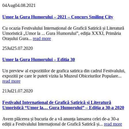
04
Aug
04.08.2021
Umor la Gura Humorului – 2021 – Concurs Smiling City
Cu ocazia Festivalului Internațional de Grafică Satirică și Literatură
Umoristică „Umor la ... Gura Humorului”, ediția XXXI, Primăria
Orașului Gura...
read more
25
Jul
25.07.2020
Umor la Gura Humorului – Editia 30
Un preview al expozitiilor de grafica satirica din cadrul Festivalului,
expozitii pe care le puteti vizita la Muzeul Obiceiurilor Populare...
read more
21
Jul
21.07.2020
Festivalul Internațional de Grafică Satirică și Literatură
Umoristică “Umor la… Gura Humorului” – Ediția a 30-a 2020
Avem plăcerea și bucuria de a vă anunța lansarea celei de-a 30-a
ediții a Festivalului Internațional de Graficǎ Satiricǎ și...
read more