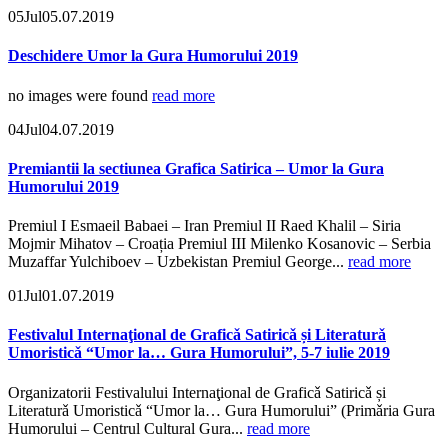
05
Jul
05.07.2019
Deschidere Umor la Gura Humorului 2019
no images were found
read more
04
Jul
04.07.2019
Premiantii la sectiunea Grafica Satirica – Umor la Gura
Humorului 2019
Premiul I Esmaeil Babaei – Iran Premiul II Raed Khalil – Siria
Mojmir Mihatov – Croația Premiul III Milenko Kosanovic – Serbia
Muzaffar Yulchiboev – Uzbekistan Premiul George...
read more
01
Jul
01.07.2019
Festivalul Internaţional de Graficǎ Satiricǎ și Literaturǎ
Umoristicǎ “Umor la… Gura Humorului”, 5-7 iulie 2019
Organizatorii Festivalului Internaţional de Graficǎ Satiricǎ și
Literaturǎ Umoristicǎ “Umor la… Gura Humorului” (Primǎria Gura
Humorului – Centrul Cultural Gura...
read more