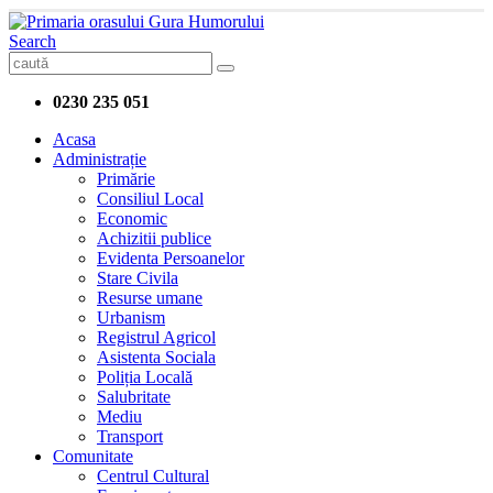
Search
0230 235 051
Acasa
Administrație
Primărie
Consiliul Local
Economic
Achizitii publice
Evidenta Persoanelor
Stare Civila
Resurse umane
Urbanism
Registrul Agricol
Asistenta Sociala
Poliția Locală
Salubritate
Mediu
Transport
Comunitate
Centrul Cultural