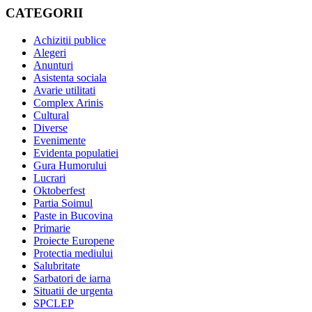
CATEGORII
Achizitii publice
Alegeri
Anunturi
Asistenta sociala
Avarie utilitati
Complex Arinis
Cultural
Diverse
Evenimente
Evidenta populatiei
Gura Humorului
Lucrari
Oktoberfest
Partia Soimul
Paste in Bucovina
Primarie
Proiecte Europene
Protectia mediului
Salubritate
Sarbatori de iarna
Situatii de urgenta
SPCLEP