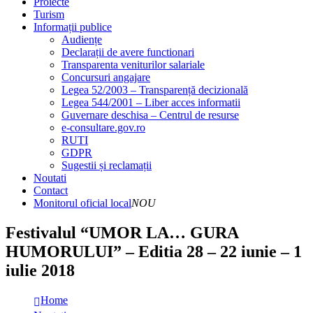
Proiecte
Turism
Informații publice
Audiențe
Declarații de avere functionari
Transparenta veniturilor salariale
Concursuri angajare
Legea 52/2003 – Transparență decizională
Legea 544/2001 – Liber acces informatii
Guvernare deschisa – Centrul de resurse
e-consultare.gov.ro
RUTI
GDPR
Sugestii și reclamații
Noutati
Contact
Monitorul oficial local
NOU
Festivalul “UMOR LA… GURA
HUMORULUI” – Editia 28 – 22 iunie – 1
iulie 2018
Home