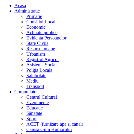
Acasa
Administrație
Primărie
Consiliul Local
Economic
Achizitii publice
Evidenta Persoanelor
Stare Civila
Resurse umane
Urbanism
Registrul Agricol
Asistenta Sociala
Poliția Locală
Salubritate
Mediu
Transport
Comunitate
Centrul Cultural
Evenimente
Educație
Sănătate
Sport
ACET (furnizare apa si canal)
Canisa Gura Humorului