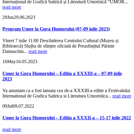
Internațional de Grafică Satirică și Literatură Umorisică “UMOR...
read more
29
Jun
29.06.2023
Program Umor la Gura Humorului (07-09 iulie 2023)
Vineri 7 iulie 11:00 Deschiderea Centrului Cultural (Muzeu și
Bibliotecă) Slujba de sfințire oficiată de Preasfințitul Părinte
Damaschin...
read more
16
May
16.05.2023
Umor la Gura Humorului – Editia a XXXIII-a – 07-09 iulie
2023
Va anuntam ca a fost lansata cea de-a XXXIII-a editie a Festivalului
International de Grafica Satirica si Literatura Umoristica...
read more
09
Jul
09.07.2022
Umor la Gura Humorului – Editia a XXXII-a – 15-17 iulie 2022
read more