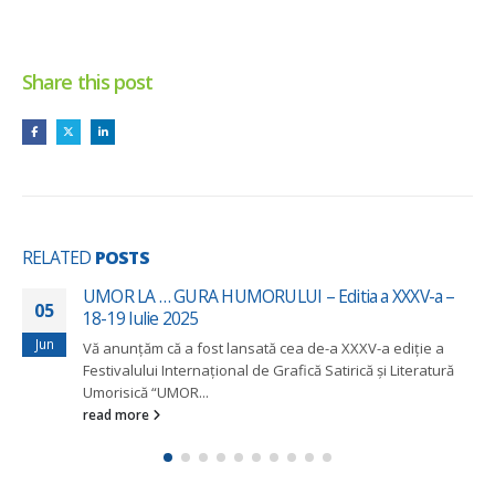
Share this post
RELATED
POSTS
UMOR LA … GURA HUMORULUI – Editia a XXXV-a –
05
18-19 Iulie 2025
Jun
Vă anunțăm că a fost lansată cea de-a XXXV-a ediție a
Festivalului Internațional de Grafică Satirică și Literatură
Umorisică “UMOR...
read more