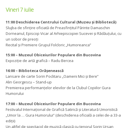
Vineri 7 iulie
11:00
Deschiderea Centrului Cultural (Muzeu și Bibliotecă)
Slujba de sfințire oficiată de Preasfințitul Părinte Damaschin
Dorneanul, Episcop Vicar al Arhiepiscopiei Sucevei și Rădăuțului, cu
un sobor de preoți
Recital și Premiere Grupul Folcloric „Humoreanca”
15:00 – Muzeul Obiceiurilor Populare din Bucovina
Expoziție de artă grafică – Radu Bercea
16:00 – Biblioteca Orășenească
Lansare de carte Sorin Poclitaru „Oameni Mici și Bere”
Alin Georgescu – Stand-up
Premierea performanțelor elevilor de la Clubul Copiilor Gura
Humorului
17:00 – Muzeul Obiceiurilor Populare din Bucovina
Festivalul Internațional de Grafică Satirică și Literatură Umoristică
„Umor la … Gura Humorului” (deschiderea oficială a celei de-a 33-a
ediții)
Un altfel de spectacol de muzică clasică cu tenorul Sorin Ursan