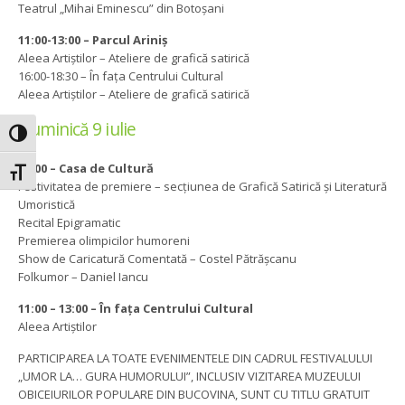
Teatrul „Mihai Eminescu” din Botoșani
11:00-13:00 – Parcul Ariniș
Aleea Artiștilor – Ateliere de grafică satirică
16:00-18:30 – În fața Centrului Cultural
Aleea Artiștilor – Ateliere de grafică satirică
Duminică 9 iulie
Toggle High Contrast
12:00 – Casa de Cultură
Toggle Font size
Festivitatea de premiere – secțiunea de Grafică Satirică și Literatură
Umoristică
Recital Epigramatic
Premierea olimpicilor humoreni
Show de Caricatură Comentată – Costel Pătrășcanu
Folkumor – Daniel Iancu
11:00 – 13:00 – În fața Centrului Cultural
Aleea Artiștilor
PARTICIPAREA LA TOATE EVENIMENTELE DIN CADRUL FESTIVALULUI
„UMOR LA… GURA HUMORULUI”, INCLUSIV VIZITAREA MUZEULUI
OBICEIURILOR POPULARE DIN BUCOVINA, SUNT CU TITLU GRATUIT