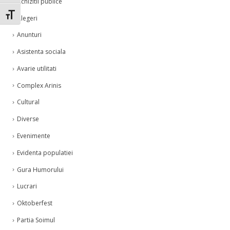
Achizitii publice
Toggle Font size
Alegeri
Anunturi
Asistenta sociala
Avarie utilitati
Complex Arinis
Cultural
Diverse
Evenimente
Evidenta populatiei
Gura Humorului
Lucrari
Oktoberfest
Partia Soimul