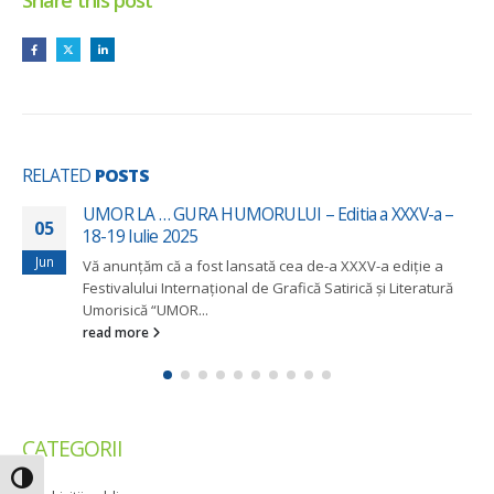
Share this post
RELATED
POSTS
UMOR LA … GURA HUMORULUI – Editia a XXXV-a –
05
18-19 Iulie 2025
Jun
Vă anunțăm că a fost lansată cea de-a XXXV-a ediție a
Festivalului Internațional de Grafică Satirică și Literatură
Umorisică “UMOR...
read more
CATEGORII
Toggle High Contrast