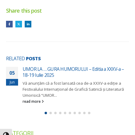
Share this post
RELATED
POSTS
UMOR LA … GURA HUMORULUI – Editia a XXXV-a –
05
18-19 Iulie 2025
Jun
Vă anunțăm că a fost lansată cea de-a XXXV-a ediție a
Festivalului Internațional de Grafică Satirică și Literatură
Umorisică “UMOR...
read more
CATEGORII