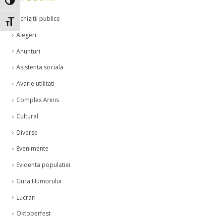
Toggle High Contrast
Achizitii publice
Toggle Font size
Alegeri
Anunturi
Asistenta sociala
Avarie utilitati
Complex Arinis
Cultural
Diverse
Evenimente
Evidenta populatiei
Gura Humorului
Lucrari
Oktoberfest