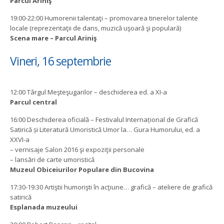
Parcul Ariniş
19:00-22:00 Humorenii talentaţi – promovarea tinerelor talente
locale (reprezentaţii de dans, muzică uşoară şi populară)
Scena mare – Parcul Ariniş
Vineri, 16 septembrie
12:00 Târgul Meşteşugarilor – deschiderea ed. a XI-a
Parcul central
16:00 Deschiderea oficială – Festivalul Internațional de Grafică
Satirică și Literatură Umoristică Umor la… Gura Humorului, ed. a
XXVI-a
– vernisaje Salon 2016 şi expoziţii personale
– lansări de carte umoristică
Muzeul Obiceiurilor Populare din Bucovina
17:30-19:30 Artiştii humorişti în acţiune… grafică – ateliere de grafică
satirică
Esplanada muzeului