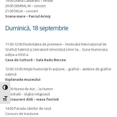
19:00 Diana Căldăraru – recital
20:00 SEMNAL M – concert
21:00 DELIA – concert
Scena mare – Parcul Ariniş
Duminică, 18 septembrie
11:00-12:00 Festivitatea de premiere – Festivalul Internațional de
Grafică Satirică și Literatură Umoristică Umor la… Gura Humorului,
ediția a XXVI-a
Casa de Cultură – Sala Radu Bercea
12:00-13:00 Artiştii humorişti în acţiune… grafică – ateliere de grafică
satirică
Esplanada muzeului
Toggle High Contrast
13:00 Nunta de Aur… la Humor
Catedrală – slujba religioasă
Toggle Font size
Restaurant Aldi – masa festivă
14:00 Parada câinilor de rasă
Concurs de tracțiune