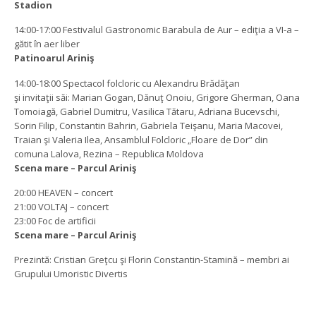
Stadion
14:00-17:00 Festivalul Gastronomic Barabula de Aur – ediţia a VI-a –
gătit în aer liber
Patinoarul Ariniş
14:00-18:00 Spectacol folcloric cu Alexandru Brădăţan
şi invitaţii săi: Marian Gogan, Dănuţ Onoiu, Grigore Gherman, Oana
Tomoiagă, Gabriel Dumitru, Vasilica Tătaru, Adriana Bucevschi,
Sorin Filip, Constantin Bahrin, Gabriela Teişanu, Maria Macovei,
Traian şi Valeria Ilea, Ansamblul Folcloric „Floare de Dor” din
comuna Lalova, Rezina – Republica Moldova
Scena mare – Parcul Ariniş
20:00 HEAVEN – concert
21:00 VOLTAJ – concert
23:00 Foc de artificii
Scena mare – Parcul Ariniş
Prezintă: Cristian Greţcu şi Florin Constantin-Stamină – membri ai
Grupului Umoristic Divertis