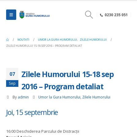
0230 235 051
NOUTATI
UMOR LA GURA HUMORULUI
,
ZILELE HUMORULUI
ZILELE HUMORULUI 15-18 SEP 2016 – PROGRAM DETALIAT
Zilele Humorului 15-18 sep
07
Sep
2016 – Program detaliat
By
admin
Umor la Gura Humorului
,
Zilele Humorului
Joi, 15 septembrie
16:00 Deschiderea Parcului de Distracții