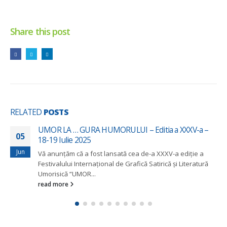
Share this post
RELATED
POSTS
Program Umor la Gura Humorului (07-09 iulie 2023)
29
Vineri 7 iulie 11:00 Deschiderea Centrului Cultural (Muzeu
Jun
și Bibliotecă) Slujba de sfințire oficiată de Preasfințitul
Părinte Damaschin...
read more