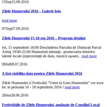
15
Sep
15.09.2016
Zilele Humorului 2016 – Galerie foto
read more
07
Sep
07.09.2016
Zilele Humorului 15-18 sep 2016 – Program detaliat
Joi, 15 septembrie 16:00 Deschiderea Parcului de Distracții Parcul
Ariniş 19:00-22:00 Humorenii talentaţi - promovarea tinerelor
talente locale (reprezentaţii de dans, muzică uşoară...
read more
08
Jul
08.07.2016
A fost stabilita data pentru Zilele Humorului 2016
Zilele Humorului si Festivalul "Umor la Gura Humorului" vor avea
loc in perioada 16 - 18 septembrie 2016 !
read more
28
Jun
28.06.2016
Festivităţile de Zilele Humorului, amânate de Consiliul Local