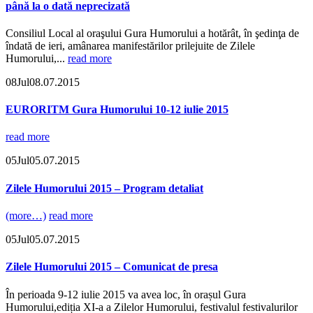
până la o dată neprecizată
Consiliul Local al oraşului Gura Humorului a hotărât, în şedinţa de
îndată de ieri, amânarea manifestărilor prilejuite de Zilele
Humorului,...
read more
08
Jul
08.07.2015
EURORITM Gura Humorului 10-12 iulie 2015
read more
05
Jul
05.07.2015
Zilele Humorului 2015 – Program detaliat
(more…)
read more
05
Jul
05.07.2015
Zilele Humorului 2015 – Comunicat de presa
În perioada 9-12 iulie 2015 va avea loc, în orașul Gura
Humorului,ediția XI-a a Zilelor Humorului, festivalul festivalurilor