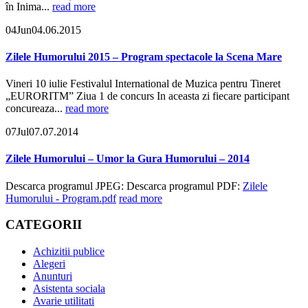
în Inima...
read more
04
Jun
04.06.2015
Zilele Humorului 2015 – Program spectacole la Scena Mare
Vineri 10 iulie Festivalul International de Muzica pentru Tineret
„EURORITM” Ziua 1 de concurs In aceasta zi fiecare participant
concureaza...
read more
07
Jul
07.07.2014
Zilele Humorului – Umor la Gura Humorului – 2014
Descarca programul JPEG:
Descarca programul PDF:
Zilele
Humorului - Program.pdf
read more
CATEGORII
Achizitii publice
Alegeri
Anunturi
Asistenta sociala
Avarie utilitati