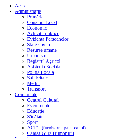
Acasa
Administrație
Primărie
Consiliul Local
Economic
Achizitii publice
Evidenta Persoanelor
Stare Civila
Resurse umane
Urbanism
Registrul Agricol
Asistenta Sociala
Poliția Locală
Salubritate
Mediu
Transport
Comunitate
Centrul Cultural
Evenimente
Educație
Sănătate
Sport
ACET (furnizare apa si canal)
Canisa Gura Humorului