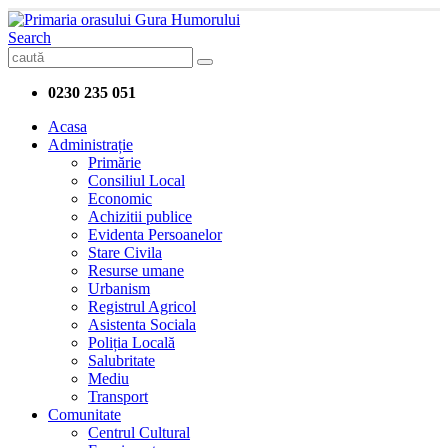
Search
0230 235 051
Acasa
Administrație
Primărie
Consiliul Local
Economic
Achizitii publice
Evidenta Persoanelor
Stare Civila
Resurse umane
Urbanism
Registrul Agricol
Asistenta Sociala
Poliția Locală
Salubritate
Mediu
Transport
Comunitate
Centrul Cultural