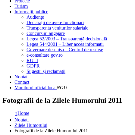
Proiecte
Turism
Informații publice
Audiențe
Declarații de avere functionari
Transparenta veniturilor salariale
Concursuri angajare
Legea 52/2003 – Transparență decizională
Legea 544/2001 – Liber acces informatii
Guvernare deschisa – Centrul de resurse
e-consultare.gov.ro
RUTI
GDPR
Sugestii și reclamații
Noutati
Contact
Monitorul oficial local
NOU
Fotografii de la Zilele Humorului 2011
Home
Noutati
Zilele Humorului
Fotografii de la Zilele Humorului 2011