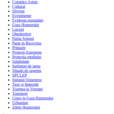
Complex Arinis
Cultural
Diverse
Evenimente
Evidenta populatiei
Gura Humorului
Lucrari
Oktoberfest
Partia Soimul
Paste in Bucovina
Primarie
Proiecte Europene
Protectia mediului
Salubritate
Sarbatori de iarna
Situatii de urgenta
SPCLEP
Spitalul Orasenesc
Taxe si Impozite
Toamna la Voronet
Transport
Umor la Gura Humorului
Urbanism
Zilele Humorului