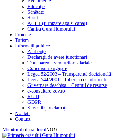
Evenimente
Educație
Sănătate
Sport
ACET (furnizare apa si canal)
Canisa Gura Humorului
Proiecte
Turism
Informații publice
Audiențe
Declarații de avere functionari
Transparenta veniturilor salariale
Concursuri angajare
Legea 52/2003 – Transparență decizională
Legea 544/2001 – Liber acces informatii
Guvernare deschisa – Centrul de resurse
e-consultare.gov.ro
RUTI
GDPR
Sugestii și reclamații
Noutati
Contact
Monitorul oficial local
NOU